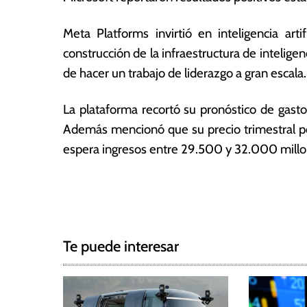
2
ó
3
m
Meta Platforms invirtió en inteligencia arti
ic
construcción de la infraestructura de inteligen
a
s
de hacer un trabajo de liderazgo a gran escala.
La plataforma recortó su pronóstico de gas
Además mencionó que su precio trimestral por
espera ingresos entre 29.500 y 32.000 millone
T
N
a
g
a
g
Te puede interesar
e
v
d
e
F
a