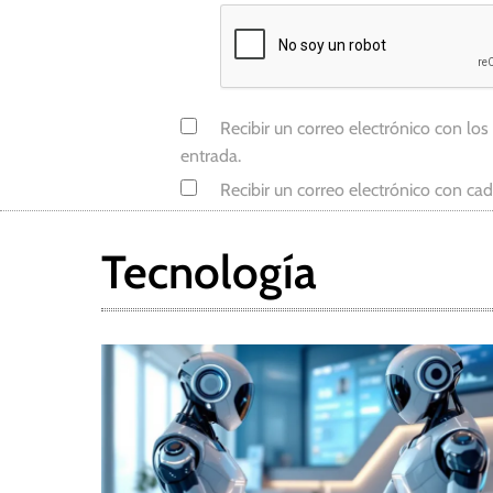
i
a
l
,
Recibir un correo electrónico con los
M
entrada.
a
Recibir un correo electrónico con ca
r
k
Z
Tecnología
u
c
k
e
r
b
e
r