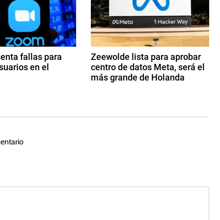
nta fallas para
Zeewolde lista para aprobar
suarios en el
centro de datos Meta, será el
más grande de Holanda
1
6
d
e
di
entario
ci
e
m
br
e
d
e