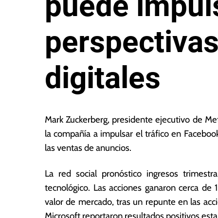
puede impul
perspectivas
digitales
2
L
7
a
Mark Zuckerberg, presidente ejecutivo de Meta
d
s
la compañía a impulsar el tráfico en Facebo
e
N
las ventas de anuncios.
a
o
b
ta
ril
s
La red social pronóstico ingresos trimest
d
E
tecnológico. Las acciones ganaron cerca de
e
c
valor de mercado, tras un repunte en las ac
2
o
0
n
Microsoft reportaron resultados positivos est