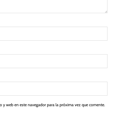
2
0
21
co y web en este navegador para la próxima vez que comente.