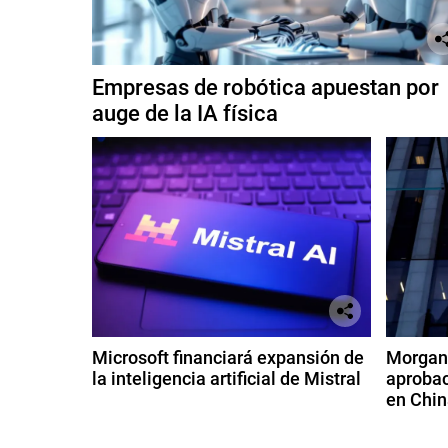
g
,
M
e
Empresas de robótica apuestan por
t
auge de la IA física
a
P
l
a
t
f
o
r
m
s
Microsoft financiará expansión de
Morgan 
la inteligencia artificial de Mistral
aprobac
en Chin