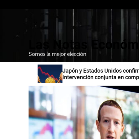
S
k
i
p
t
Las Notas Económ
o
c
Somos la mejor elección
o
n
n India
Japón y Estados Unidos confirman
t
intervención conjunta en compra 
e
yenes
n
t