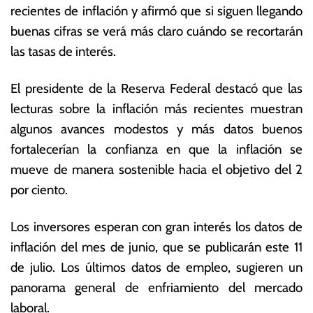
recientes de inflación y afirmó que si siguen llegando
li
o
o
ta
buenas cifras se verá más claro cuándo se recortarán
d
s
las tasas de interés.
e
E
2
c
El presidente de la Reserva Federal destacó que las
0
o
2
n
lecturas sobre la inflación más recientes muestran
4
ó
algunos avances modestos y más datos buenos
m
fortalecerían la confianza en que la inflación se
ic
a
mueve de manera sostenible hacia el objetivo del 2
s
por ciento.
Los inversores esperan con gran interés los datos de
inflación del mes de junio, que se publicarán este 11
de julio. Los últimos datos de empleo, sugieren un
panorama general de enfriamiento del mercado
laboral.