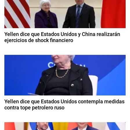
g
f
l
a
a
c
c
Yellen dice que Estados Unidos y China realizarán
i
ejercicios de shock financiero
i
ó
8
n
ó
d
,
e
J
n
a
e
b
d
r
ril
o
d
e
m
e
2
e
Yellen dice que Estados Unidos contempla medidas
e
0
contra tope petrolero ruso
P
2
o
n
9
4
w
d
t
e
e