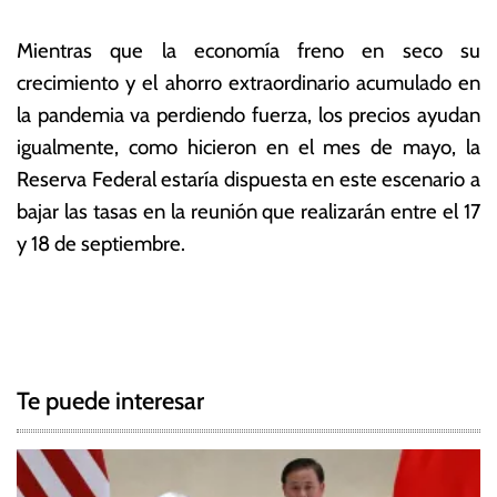
Mientras que la economía freno en seco su
crecimiento y el ahorro extraordinario acumulado en
la pandemia va perdiendo fuerza, los precios ayudan
igualmente, como hicieron en el mes de mayo, la
Reserva Federal estaría dispuesta en este escenario a
bajar las tasas en la reunión que realizarán entre el 17
y 18 de septiembre.
T
N
a
g
a
g
Te puede interesar
e
v
d
e
I
n