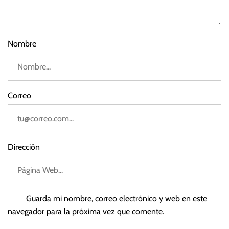
,
e
2
R
0
e
2
s
Nombre
3
e
r
v
a
Correo
F
e
d
e
Dirección
r
a
l
,
Guarda mi nombre, correo electrónico y web en este
T
navegador para la próxima vez que comente.
a