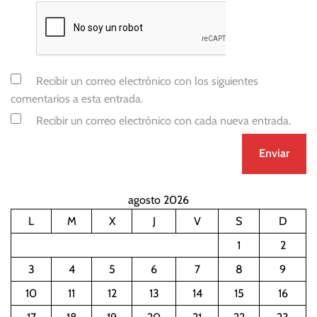
s
a
s
d
e
Recibir un correo electrónico con los siguientes
i
comentarios a esta entrada.
n
Recibir un correo electrónico con cada nueva entrada.
t
e
r
é
s
agosto 2026
L
M
X
J
V
S
D
1
2
3
4
5
6
7
8
9
10
11
12
13
14
15
16