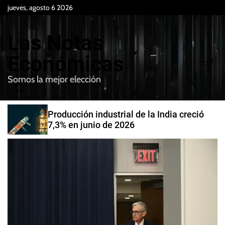
S
jueves, agosto 6 2026
k
i
Las Notas
p
t
Económicas
o
Somos la mejor elección
c
M
B
o
e
u
n
n
s
Producción industrial de la India creció
t
u
c
7,3% en junio de 2026
e
a
r
n
t