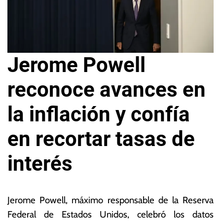
Jerome Powell
reconoce avances en
la inflación y confía
en recortar tasas de
interés
9
L
d
a
Jerome Powell, máximo responsable de la Reserva
e
s
Federal de Estados Unidos, celebró los datos
ju
N