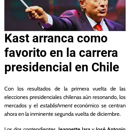
Kast arranca como
favorito en la carrera
presidencial en Chile
1
L
8
a
Con los resultados de la primera vuelta de las
d
s
elecciones presidenciales chilenas aún resonando, los
e
N
mercados y el
establishment
económico se centran
n
o
o
ta
ahora en la inminente segunda vuelta de diciembre.
vi
s
e
E
Los dos contendientes,
Jeannette Jara
y
José Antonio