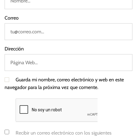
s
é
Correo
A
n
t
o
Dirección
n
i
o
K
Guarda mi nombre, correo electrónico y web en este
a
navegador para la próxima vez que comente.
s
t
Recibir un correo electrónico con los siguientes