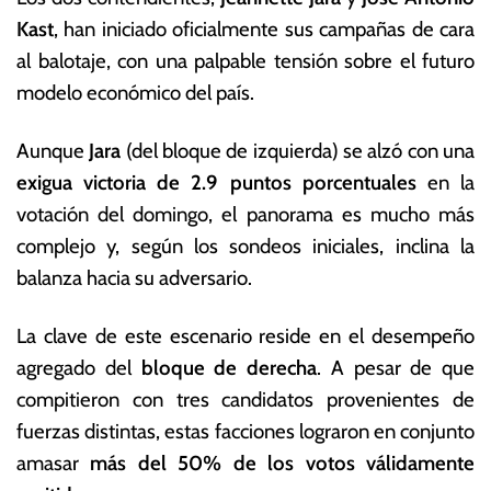
m
c
Kast
, han iniciado oficialmente sus campañas de cara
br
o
e
n
al balotaje, con una palpable tensión sobre el futuro
d
ó
modelo económico del país.
e
m
2
ic
Aunque
Jara
(del bloque de izquierda) se alzó con una
0
a
2
s
exigua victoria de 2.9 puntos porcentuales
en la
5
votación del domingo, el panorama es mucho más
complejo y, según los sondeos iniciales, inclina la
balanza hacia su adversario.
La clave de este escenario reside en el desempeño
agregado del
bloque de derecha
. A pesar de que
compitieron con tres candidatos provenientes de
fuerzas distintas, estas facciones lograron en conjunto
amasar
más del 50% de los votos válidamente