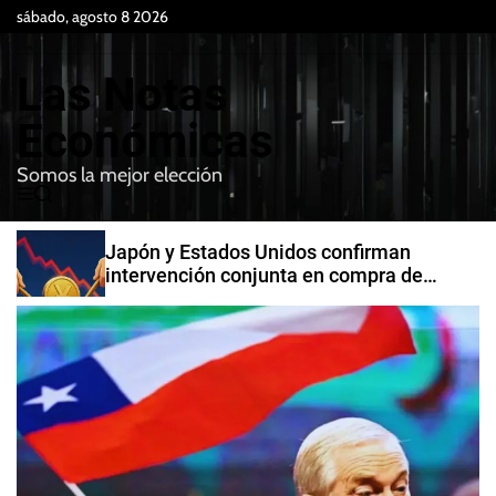
S
sábado, agosto 8 2026
k
i
Las Notas
p
t
Económicas
o
Somos la mejor elección
c
M
B
o
e
u
n
n
s
Japón y Estados Unidos confirman
t
u
c
intervención conjunta en compra de
e
a
yenes
r
n
t