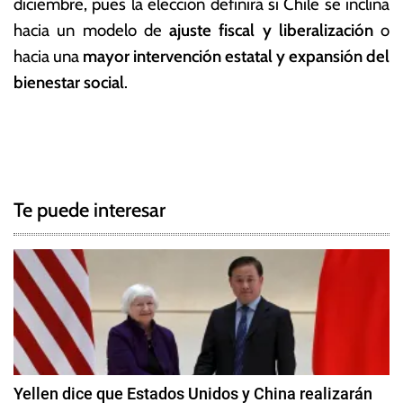
diciembre, pues la elección definirá si Chile se inclina
hacia un modelo de
ajuste fiscal y liberalización
o
hacia una
mayor intervención estatal y expansión del
bienestar social
.
T
N
a
g
a
g
Te puede interesar
e
v
d
e
C
h
g
i
l
a
e
c
,
Yellen dice que Estados Unidos y China realizarán
E