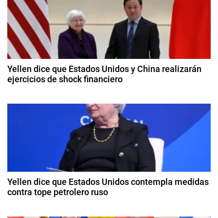
l
g
e
c
a
c
c
i
Yellen dice que Estados Unidos y China realizarán
o
ejercicios de shock financiero
i
n
8
e
ó
d
s
e
,
n
a
M
b
d
a
ril
r
d
e
í
e
2
a
Yellen dice que Estados Unidos contempla medidas
e
0
contra tope petrolero ruso
C
2
o
n
9
4
r
d