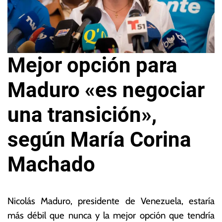
Mejor opción para
Maduro «es negociar
una transición»,
según María Corina
Machado
8
L
d
a
Nicolás Maduro, presidente de Venezuela, estaría
e
s
más débil que nunca y la mejor opción que tendría
f
N