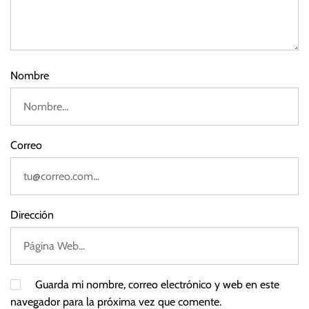
s
d
M
e
2
a
0
d
2
u
Nombre
3
r
o
,
O
Correo
p
o
s
i
Dirección
c
i
ó
n
Guarda mi nombre, correo electrónico y web en este
,
navegador para la próxima vez que comente.