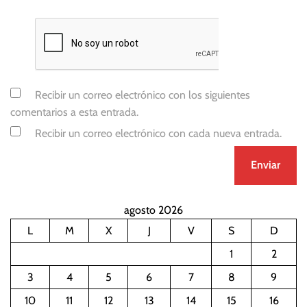
V
e
n
e
z
u
Recibir un correo electrónico con los siguientes
e
comentarios a esta entrada.
l
Recibir un correo electrónico con cada nueva entrada.
a
agosto 2026
L
M
X
J
V
S
D
1
2
3
4
5
6
7
8
9
10
11
12
13
14
15
16