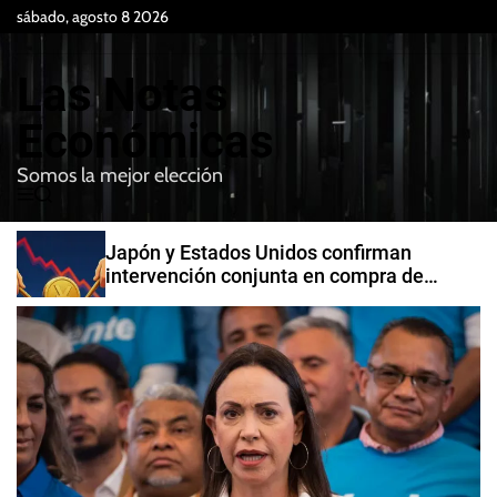
S
sábado, agosto 8 2026
k
i
Las Notas
p
t
Económicas
o
Somos la mejor elección
c
M
B
o
e
u
n
n
s
Japón y Estados Unidos confirman
t
u
c
intervención conjunta en compra de
e
a
yenes
r
n
t