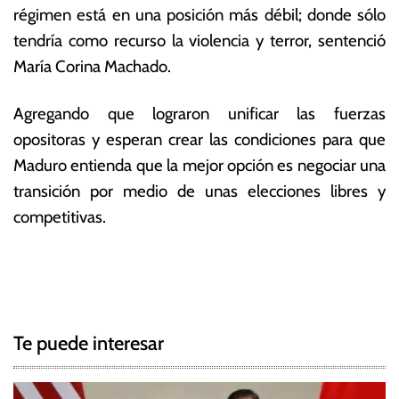
régimen está en una posición más débil; donde sólo
tendría como recurso la violencia y terror, sentenció
María Corina Machado.
Agregando que lograron unificar las fuerzas
opositoras y esperan crear las condiciones para que
Maduro entienda que la mejor opción es negociar una
transición por medio de unas elecciones libres y
competitivas.
T
N
a
g
a
g
Te puede interesar
e
v
d
e
E