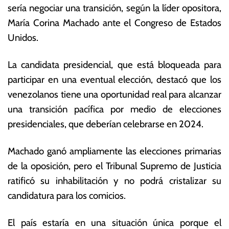
sería negociar una transición, según la líder opositora,
e
o
b
ta
María Corina Machado ante el Congreso de Estados
r
s
Unidos.
e
E
r
c
La candidata presidencial, que está bloqueada para
o
o
d
n
participar en una eventual elección, destacó que los
e
ó
venezolanos tiene una oportunidad real para alcanzar
2
m
una transición pacífica por medio de elecciones
0
ic
2
a
presidenciales, que deberían celebrarse en 2024.
4
s
Machado ganó ampliamente las elecciones primarias
de la oposición, pero el Tribunal Supremo de Justicia
ratificó su inhabilitación y no podrá cristalizar su
candidatura para los comicios.
El país estaría en una situación única porque el