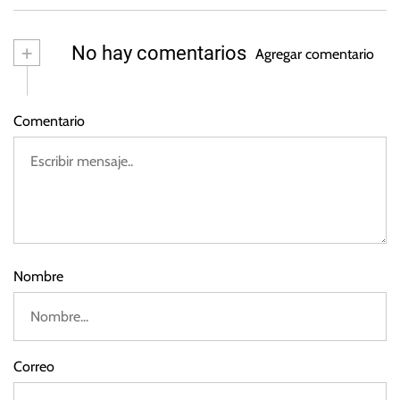
a
d
0
e
2
m
+
No hay comentarios
3
Agregar comentario
ar
z
o
Comentario
d
e
2
0
2
3
Nombre
Correo