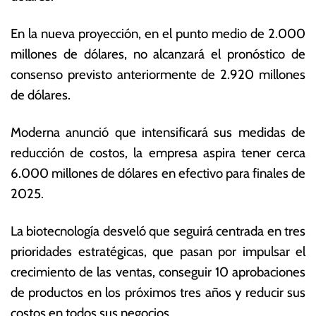
e
s
r
E
En la nueva proyección, en el punto medio de 2.000
o
c
millones de dólares, no alcanzará el pronóstico de
d
o
e
n
consenso previsto anteriormente de 2.920 millones
2
ó
de dólares.
0
m
2
ic
Moderna anunció que intensificará sus medidas de
5
a
s
reducción de costos, la empresa aspira tener cerca
6.000 millones de dólares en efectivo para finales de
2025.
La biotecnología desveló que seguirá centrada en tres
prioridades estratégicas, que pasan por impulsar el
crecimiento de las ventas, conseguir 10 aprobaciones
de productos en los próximos tres años y reducir sus
costos en todos sus negocios.