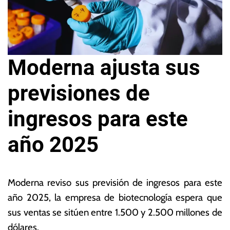
Moderna ajusta sus
previsiones de
ingresos para este
año 2025
1
L
3
a
Moderna reviso sus previsión de ingresos para este
d
s
año 2025, la empresa de biotecnología espera que
e
N
sus ventas se sitúen entre 1.500 y 2.500 millones de
e
o
n
ta
dólares.