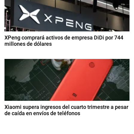
n
di
d
ci
d
i
e
c
m
e
a
br
e
m
XPeng comprará activos de empresa DiDi por 744
e
d
millones de dólares
e
e
n
n
2
2
t
8
0
t
d
o
2
e
s
5
r
a
,
g
M
a
o
o
s
d
d
t
Xiaomi supera ingresos del cuarto trimestre a pesar
e
o
de caída en envíos de teléfonos
a
d
r
2
e
n
4
s
2