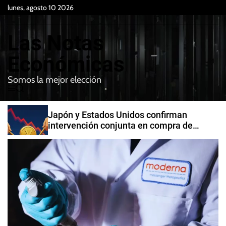
S
lunes, agosto 10 2026
k
i
Las Notas
p
t
Económicas
o
Somos la mejor elección
c
M
B
o
e
u
n
n
s
Japón y Estados Unidos confirman
t
u
c
intervención conjunta en compra de
e
a
yenes
r
n
t