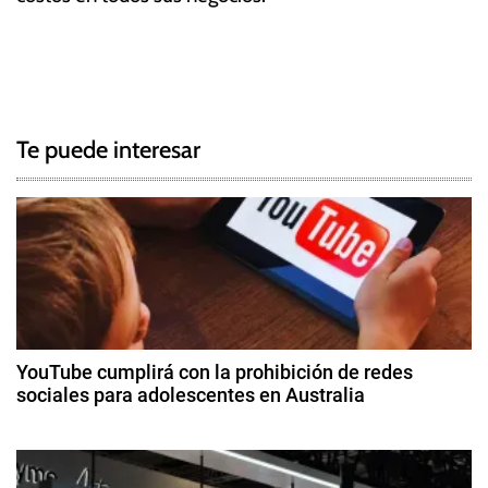
T
N
a
g
a
g
Te puede interesar
e
v
d
e
I
n
g
g
r
a
e
c
s
YouTube cumplirá con la prohibición de redes
o
sociales para adolescentes en Australia
i
s
3
,
ó
d
M
e
e