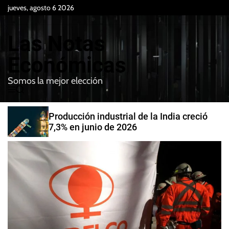
S
jueves, agosto 6 2026
k
i
Las Notas
p
t
Económicas
o
Somos la mejor elección
c
M
B
o
e
u
n
n
s
Producción industrial de la India creció
t
u
c
7,3% en junio de 2026
e
a
r
n
t