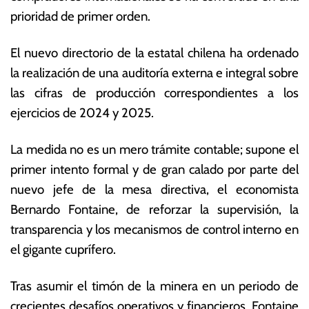
y
s
prioridad de primer orden.
o
E
d
c
El nuevo directorio de la estatal chilena ha ordenado
e
o
2
n
la realización de una auditoría externa e integral sobre
0
ó
las cifras de producción correspondientes a los
2
m
ejercicios de 2024 y 2025.
6
ic
a
s
La medida no es un mero trámite contable; supone el
primer intento formal y de gran calado por parte del
nuevo jefe de la mesa directiva, el economista
Bernardo Fontaine, de reforzar la supervisión, la
transparencia y los mecanismos de control interno en
el gigante cuprífero.
Tras asumir el timón de la minera en un periodo de
crecientes desafíos operativos y financieros, Fontaine