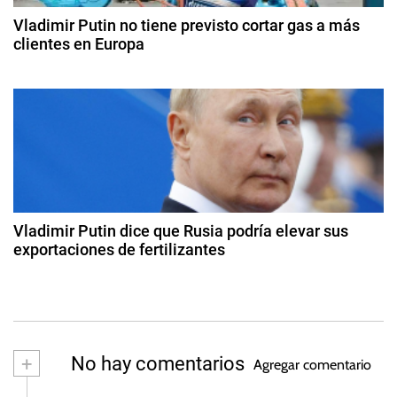
e
d
e
,
Vladimir Putin no tiene previsto cortar gas a más
e
2
clientes en Europa
C
0
o
n
9
2
d
d
5
t
e
e
ju
l
r
n
c
i
o
a
o
d
d
e
Vladimir Putin dice que Rusia podría elevar sus
2
exportaciones de fertilizantes
a
0
2
2
3
s
2
d
e
n
+
No hay comentarios
Agregar comentario
o
vi