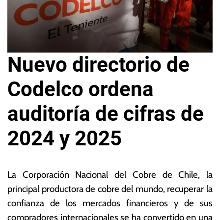
Nuevo directorio de
Codelco ordena
auditoría de cifras de
2024 y 2025
2
L
9
a
La Corporación Nacional del Cobre de Chile, la
d
s
principal productora de cobre del mundo, recuperar la
e
N
confianza de los mercados financieros y de sus
m
o
a
ta
compradores internacionales se ha convertido en una