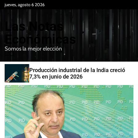
S
jueves, agosto 6 2026
k
i
Las Notas
p
t
Económicas
o
Somos la mejor elección
c
M
B
o
e
u
n
n
s
Producción industrial de la India creció
t
u
c
7,3% en junio de 2026
e
a
r
n
t