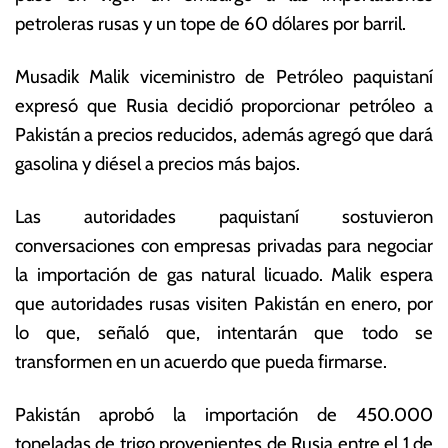
m
s
petroleras rusas y un tope de 60 dólares por barril.
br
E
e
c
Musadik Malik viceministro de Petróleo paquistaní
d
o
e
n
expresó que Rusia decidió proporcionar petróleo a
2
ó
Pakistán a precios reducidos, además agregó que dará
0
m
gasolina y diésel a precios más bajos.
2
ic
2
a
s
Las autoridades paquistaní sostuvieron
conversaciones con empresas privadas para negociar
la importación de gas natural licuado. Malik espera
que autoridades rusas visiten Pakistán en enero, por
lo que, señaló que, intentarán que todo se
transformen en un acuerdo que pueda firmarse.
Pakistán aprobó la importación de 450.000
toneladas de trigo provenientes de Rusia entre el 1 de