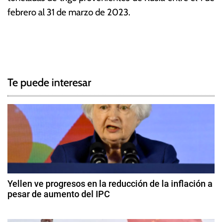
febrero al 31 de marzo de 2023.
T
N
a
g
a
g
Te puede interesar
e
v
d
e
M
u
g
s
a
a
d
c
i
Yellen ve progresos en la reducción de la inflación a
k
pesar de aumento del IPC
i
M
1
a
ó
4