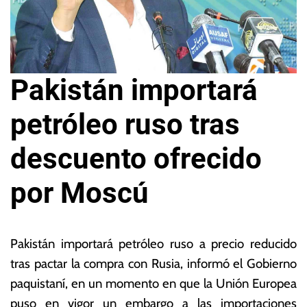
Pakistán importará
petróleo ruso tras
descuento ofrecido
por Moscú
5
L
d
a
Pakistán importará petróleo ruso a precio reducido
e
s
tras pactar la compra con Rusia, informó el Gobierno
di
N
paquistaní, en un momento en que la Unión Europea
ci
o
e
ta
puso en vigor un embargo a las importaciones