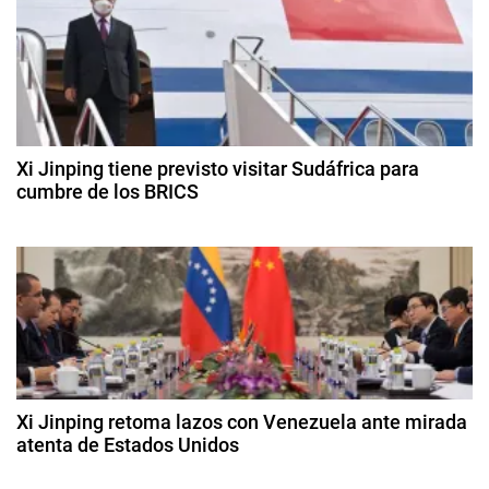
l
d
i
n
e
k
f
d
,
e
P
b
e
a
r
e
k
Xi Jinping tiene previsto visitar Sudáfrica para
e
r
cumbre de los BRICS
i
o
s
n
1
d
t
8
e
t
d
á
2
e
n
0
r
a
,
2
g
4
p
a
o
e
s
d
t
t
Xi Jinping retoma lazos con Venezuela ante mirada
r
o
atenta de Estados Unidos
a
d
ó
2