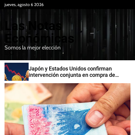
S
jueves, agosto 6 2026
k
i
Las Notas
p
t
Económicas
o
Somos la mejor elección
c
M
B
o
e
u
n
n
s
Japón y Estados Unidos confirman
t
u
c
intervención conjunta en compra de
e
a
yenes
r
n
t