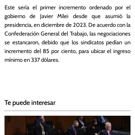
Este sería el primer incremento ordenado por el
gobierno de Javier Milei desde que asumió la
presidencia, en diciembre de 2023. De acuerdo con la
Confederación General del Trabajo, las negociaciones
se estancaron, debido que los sindicatos pedían un
incremento del 85 por ciento, para ubicar el ingreso
mínimo en 337 dólares.
T
N
a
g
a
g
Te puede interesar
e
v
d
e
A
r
g