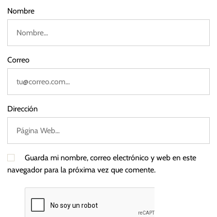
2
M
Nombre
5
í
n
i
m
Correo
o
Dirección
Guarda mi nombre, correo electrónico y web en este
navegador para la próxima vez que comente.