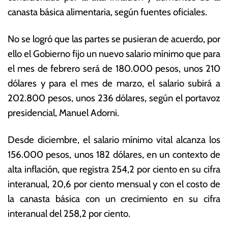
b
s
canasta básica alimentaria, según fuentes oficiales.
r
E
e
c
No se logró que las partes se pusieran de acuerdo, por
r
o
o
n
ello el Gobierno fijo un nuevo salario mínimo que para
d
ó
el mes de febrero será de 180.000 pesos, unos 210
e
m
dólares y para el mes de marzo, el salario subirá a
2
ic
0
a
202.800 pesos, unos 236 dólares, según el portavoz
2
s
presidencial, Manuel Adorni.
4
Desde diciembre, el salario mínimo vital alcanza los
156.000 pesos, unos 182 dólares, en un contexto de
alta inflación, que registra 254,2 por ciento en su cifra
interanual, 20,6 por ciento mensual y con el costo de
la canasta básica con un crecimiento en su cifra
interanual del 258,2 por ciento.