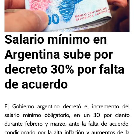
Salario mínimo en
Argentina sube por
decreto 30% por falta
de acuerdo
2
L
0
a
El Gobierno argentino decretó el incremento del
d
s
salario mínimo obligatorio, en un 30 por ciento
e
N
durante febrero y marzo, ante la falta de acuerdo,
f
o
e
ta
condicionado por la alta inflación y aumentos de la