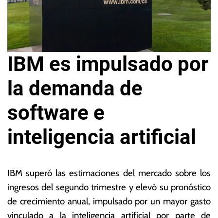
IBM es impulsado por
la demanda de
software e
inteligencia artificial
2
L
5
a
IBM superó las estimaciones del mercado sobre los
d
s
ingresos del segundo trimestre y elevó su pronóstico
e
N
de crecimiento anual, impulsado por un mayor gasto
ju
o
li
ta
vinculado a la inteligencia artificial por parte de