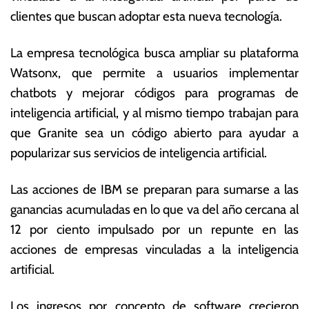
o
s
clientes que buscan adoptar esta nueva tecnología.
d
E
e
c
La empresa tecnológica busca ampliar su plataforma
2
o
0
n
Watsonx, que permite a usuarios implementar
2
ó
chatbots y mejorar códigos para programas de
4
m
inteligencia artificial, y al mismo tiempo trabajan para
ic
a
que Granite sea un código abierto para ayudar a
s
popularizar sus servicios de inteligencia artificial.
Las acciones de IBM se preparan para sumarse a las
ganancias acumuladas en lo que va del año cercana al
12 por ciento impulsado por un repunte en las
acciones de empresas vinculadas a la inteligencia
artificial.
Los ingresos por concepto de software crecieron