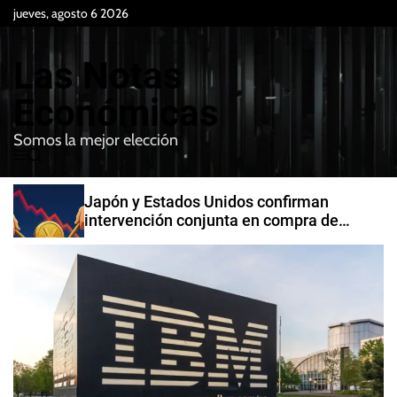
S
jueves, agosto 6 2026
k
i
Las Notas
p
t
Económicas
o
Somos la mejor elección
c
M
B
o
e
u
n
n
s
Japón y Estados Unidos confirman
t
u
c
intervención conjunta en compra de
e
a
yenes
r
n
t