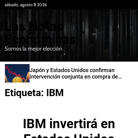
S
sábado, agosto 8 2026
k
i
Las Notas
p
t
Económicas
o
Somos la mejor elección
c
M
B
o
e
u
n
n
s
Japón y Estados Unidos confirman
t
u
c
intervención conjunta en compra de
e
a
yenes
r
n
Etiqueta:
IBM
t
IBM invertirá en