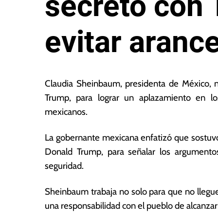
secreto con
evitar aranc
7
L
d
a
Claudia Sheinbaum, presidenta de México,
e
s
Trump, para lograr un aplazamiento en lo
m
N
mexicanos.
ar
o
z
ta
o
s
La gobernante mexicana enfatizó que sostuv
d
E
Donald Trump, para señalar los argumento
e
c
seguridad.
2
o
0
n
2
ó
Sheinbaum trabaja no solo para que no llegue
5
m
una responsabilidad con el pueblo de alcanzar l
ic