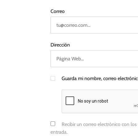
a
,
D
Correo
s
o
n
a
l
Dirección
d
T
r
u
Guarda mi nombre, correo electróni
m
p
,
M
é
x
Recibir un correo electrónico con los
i
entrada.
c