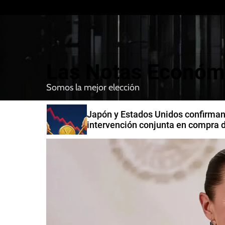
S
k
i
p
t
Las Notas Económ
o
c
Somos la mejor elección
o
n
n India
Japón y Estados Unidos confirman
t
intervención conjunta en compra 
e
yenes
n
t