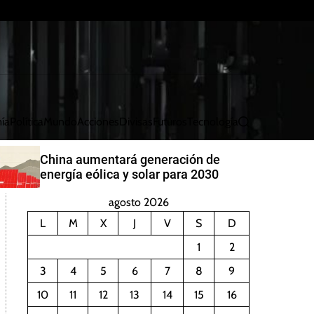
ía
Política
Mundo
Acciones
Divisas
Futuros
Tecnología
B
u
s
China aumentará generación de
c
energía eólica y solar para 2030
a
r
agosto 2026
L
M
X
J
V
S
D
1
2
3
4
5
6
7
8
9
10
11
12
13
14
15
16