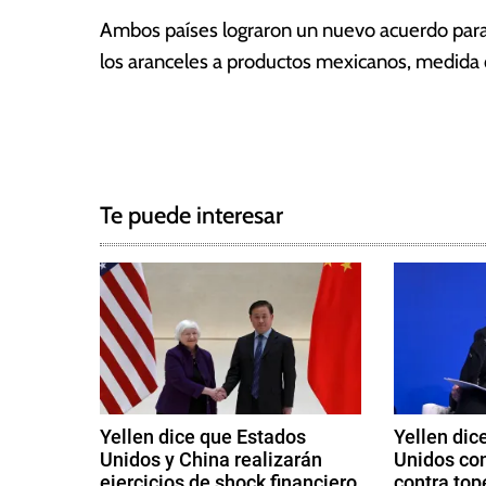
a
Ambos países lograron un nuevo acuerdo para 
s
los aranceles a productos mexicanos, medida q
T
N
a
g
a
g
Te puede interesar
e
v
d
e
A
r
g
a
n
a
c
c
e
Yellen dice que Estados
Yellen dic
l
Unidos y China realizarán
Unidos co
i
e
ejercicios de shock financiero
contra top