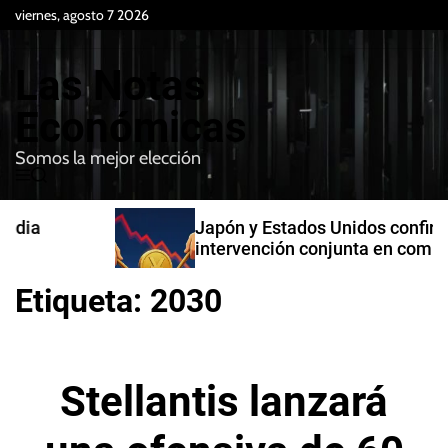
S
viernes, agosto 7 2026
k
i
Las Notas
p
t
Económicas
o
Somos la mejor elección
c
M
B
o
e
u
n
n
s
Japón y Estados Unidos confirman
t
u
c
intervención conjunta en compra de
e
a
yenes
r
n
Etiqueta:
2030
t
Stellantis lanzará