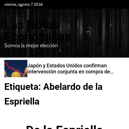
S
viernes, agosto 7 2026
k
i
Las Notas
p
t
Económicas
o
Somos la mejor elección
c
M
B
o
e
u
n
n
s
Japón y Estados Unidos confirman
t
u
c
intervención conjunta en compra de
e
a
yenes
r
n
Etiqueta:
Abelardo de la
t
Espriella