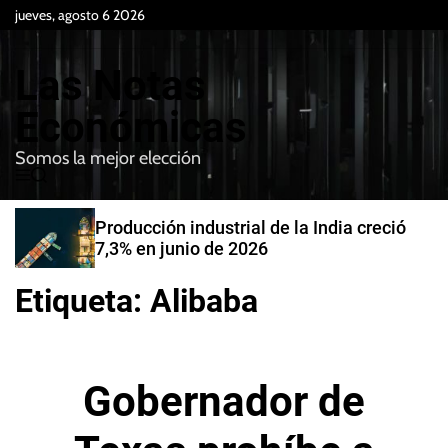
S
jueves, agosto 6 2026
k
i
Las Notas
p
t
Económicas
o
Somos la mejor elección
c
M
B
o
e
u
n
n
s
Producción industrial de la India creció
t
u
c
7,3% en junio de 2026
e
a
r
n
Etiqueta:
Alibaba
t
Gobernador de