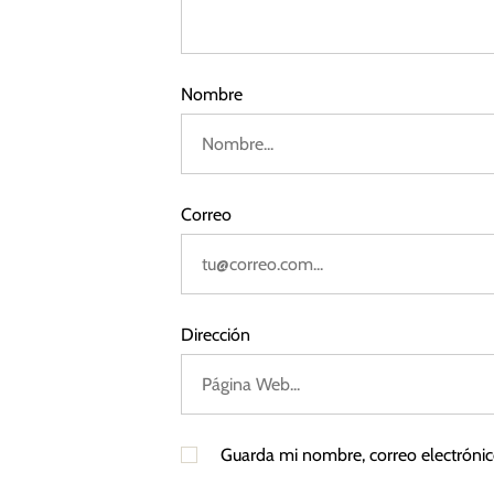
3
A
r
I
a
Nombre
d
a
Correo
s
Dirección
Guarda mi nombre, correo electróni