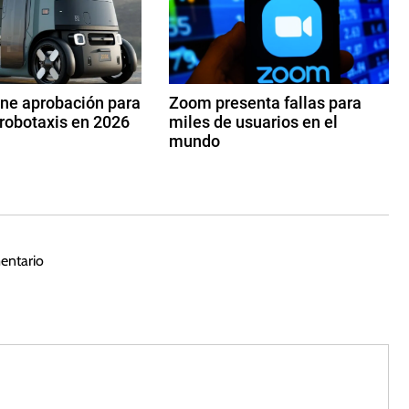
ene aprobación para
Zoom presenta fallas para
robotaxis en 2026
miles de usuarios en el
mundo
3
d
e
n
o
entario
vi
e
m
br
e
d
e