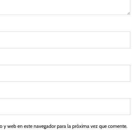
2
0
2
2
co y web en este navegador para la próxima vez que comente.