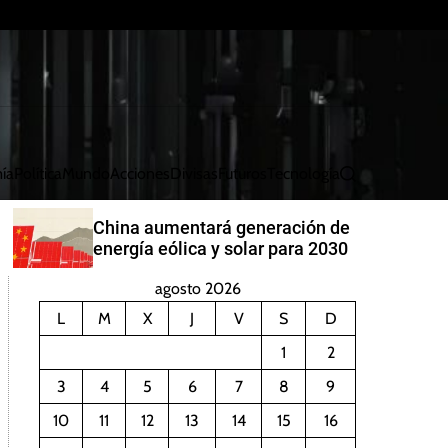
ía
Política
Mundo
Acciones
Divisas
Futuros
Tecnología
B
u
s
China aumentará generación de
c
energía eólica y solar para 2030
a
r
agosto 2026
L
M
X
J
V
S
D
1
2
3
4
5
6
7
8
9
10
11
12
13
14
15
16