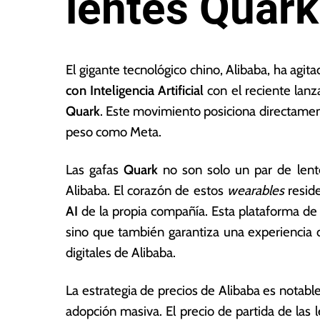
lentes Quark
2
L
7
a
El gigante tecnológico chino, Alibaba, ha agi
d
s
con Inteligencia Artificial
con el reciente lanz
e
N
Quark
. Este movimiento posiciona directamen
n
o
o
ta
peso como Meta.
vi
s
e
E
Las gafas
Quark
no son solo un par de lente
m
c
Alibaba. El corazón de estos
wearables
reside
br
o
e
n
AI
de la propia compañía. Esta plataforma de I
d
ó
sino que también garantiza una experiencia 
e
m
digitales de Alibaba.
2
ic
0
a
2
s
La estrategia de precios de Alibaba es notabl
5
adopción masiva. El precio de partida de las l