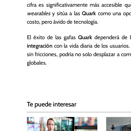
cifra es significativamente más accesible
wearables
y sitúa a las
Quark
como una opció
costo, pero ávido de tecnología.
El éxito de las gafas
Quark
dependerá de 
integración
con la vida diaria de los usuarios.
sin fricciones, podría no solo desplazar a co
globales.
T
N
a
g
a
g
Te puede interesar
e
v
d
e
A
l