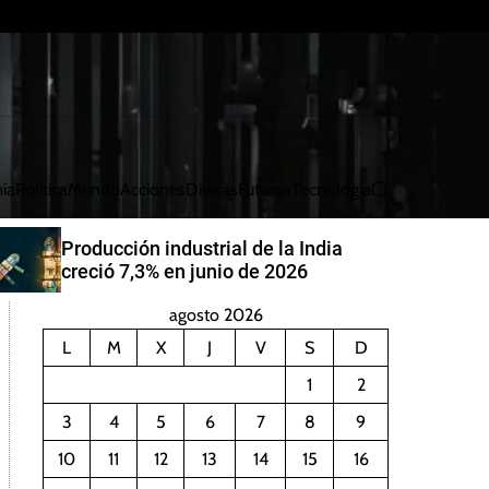
ía
Política
Mundo
Acciones
Divisas
Futuros
Tecnología
B
u
s
China aumentará generación de
c
energía eólica y solar para 2030
a
r
agosto 2026
L
M
X
J
V
S
D
1
2
3
4
5
6
7
8
9
10
11
12
13
14
15
16