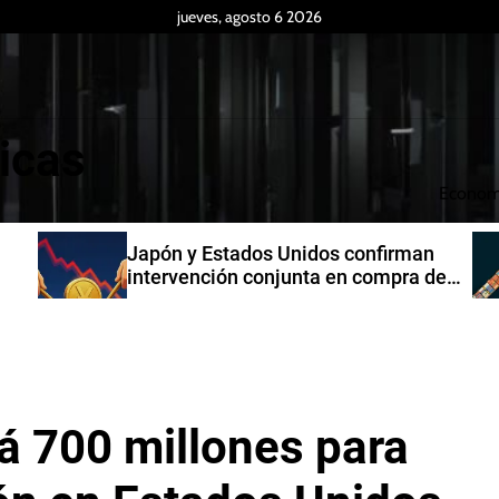
jueves, agosto 6 2026
icas
Econom
n
Producción industrial de la India
 de
creció 7,3% en junio de 2026
rá 700 millones para