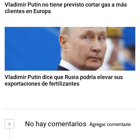
e
F
Vladimir Putin no tiene previsto cortar gas a más
e
2
clientes en Europa
u
0
n
n
9
2
d
d
5
t
e
i
ju
c
r
n
i
i
ó
a
o
n
d
d
,
e
Vladimir Putin dice que Rusia podría elevar sus
R
2
exportaciones de fertilizantes
a
0
e
2
2
c
3
s
2
i
d
c
e
n
l
+
No hay comentarios
Agregar comentario
o
a
vi
j