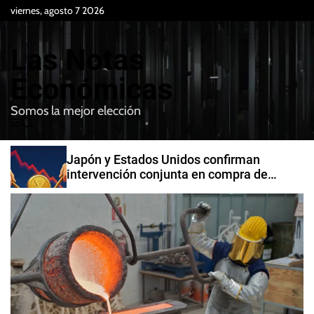
S
viernes, agosto 7 2026
k
i
Las Notas
p
t
Económicas
o
Somos la mejor elección
c
M
B
o
e
u
n
n
s
Japón y Estados Unidos confirman
t
u
c
intervención conjunta en compra de
e
a
yenes
r
n
t