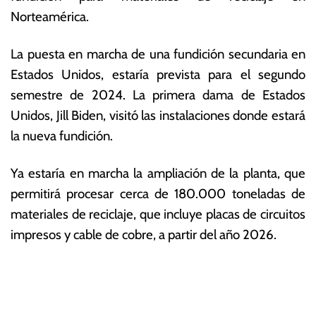
e
s
Norteamérica.
m
E
br
c
La puesta en marcha de una fundición secundaria en
e
o
d
n
Estados Unidos, estaría prevista para el segundo
e
ó
semestre de 2024. La primera dama de Estados
2
m
Unidos, Jill Biden, visitó las instalaciones donde estará
0
ic
2
a
la nueva fundición.
3
s
Ya estaría en marcha la ampliación de la planta, que
permitirá procesar cerca de 180.000 toneladas de
materiales de reciclaje, que incluye placas de circuitos
impresos y cable de cobre, a partir del año 2026.
T
N
a
g