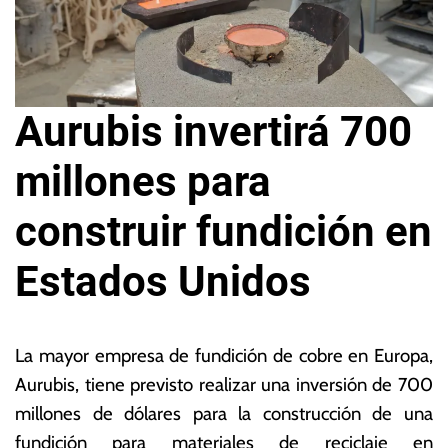
Aurubis invertirá 700
millones para
construir fundición en
Estados Unidos
9
L
d
a
La mayor empresa de fundición de cobre en Europa,
e
s
Aurubis, tiene previsto realizar una inversión de 700
n
N
millones de dólares para la construcción de una
o
o
vi
ta
fundición para materiales de reciclaje en