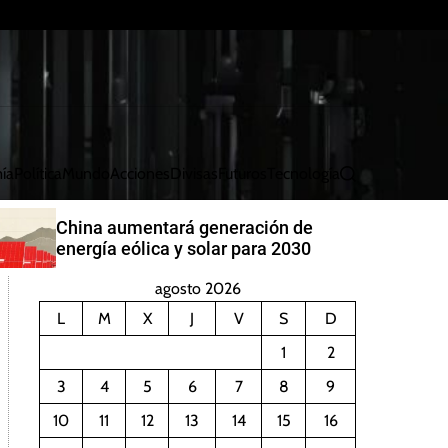
ía
Política
Mundo
Acciones
Divisas
Futuros
Tecnología
B
u
s
China aumentará generación de
c
energía eólica y solar para 2030
a
r
agosto 2026
L
M
X
J
V
S
D
1
2
3
4
5
6
7
8
9
10
11
12
13
14
15
16