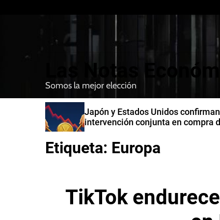
S
k
i
p
t
Las Notas Económ
o
c
Somos la mejor elección
o
n
n India
Japón y Estados Unidos confirman
t
intervención conjunta en compra 
e
yenes
n
Etiqueta:
Europa
t
TikTok endurece