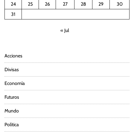
24
25
26
27
28
29
30
i
31
ó
« Jul
n
d
Acciones
e
Divisas
e
Economía
n
Futuros
t
Mundo
r
Política
a