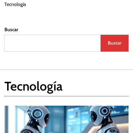
d
Tecnología
a
Buscar
s
Buscar
Tecnología