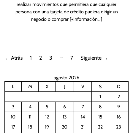
realizar movimientos que permitiera que cualquier
persona con una tarjeta de crédito pudiera dirigir un
negocio o comprar
[+Información…]
P
…
←
Atrás
1
2
3
7
Siguiente
→
a
agosto 2026
g
L
M
X
J
V
S
D
i
1
2
n
3
4
5
6
7
8
9
10
11
12
13
14
15
16
a
17
18
19
20
21
22
23
c