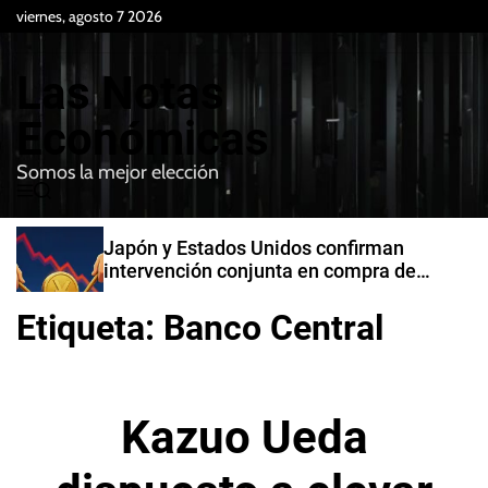
S
viernes, agosto 7 2026
k
i
Las Notas
p
t
Económicas
o
Somos la mejor elección
c
M
B
o
e
u
n
n
s
Japón y Estados Unidos confirman
t
u
c
intervención conjunta en compra de
e
a
yenes
r
n
Etiqueta:
Banco Central
t
Kazuo Ueda