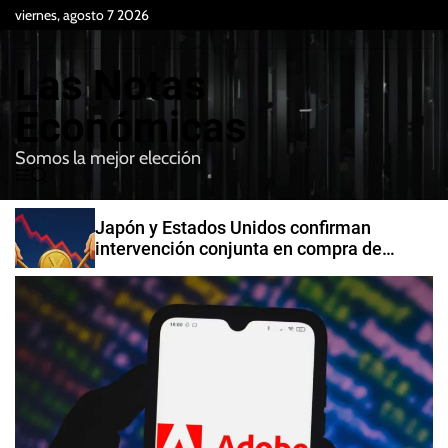
S
viernes, agosto 7 2026
k
i
Las Notas
p
t
Económicas
o
Somos la mejor elección
c
M
B
o
e
u
n
n
s
Japón y Estados Unidos confirman
t
u
c
intervención conjunta en compra de
e
a
yenes
r
n
t