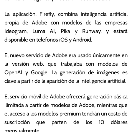
i
s
o
E
La aplicación, Firefly, combina inteligencia artificial
d
c
propia de Adobe con modelos de las empresas
e
o
2
n
Ideogram, Luma AI, Pika y Runway, y estará
0
ó
disponible en teléfonos iOS y Android.
2
m
5
ic
El nuevo servicio de Adobe era usado únicamente en
a
s
la versión web, que trabajaba con modelos de
OpenAI y Google.
La generación de imágenes es
clave a partir de la aparición de la inteligencia artificial.
El servicio móvil de Adobe ofrecerá generación básica
ilimitada a partir de modelos de Adobe, mientras que
el acceso a los modelos premium tendrán un costo de
suscripción que parten de los 10 dólares
mensualmente.