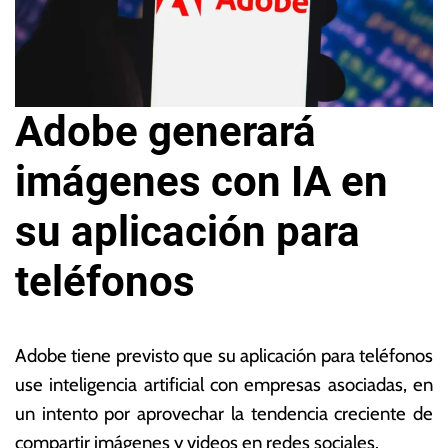
Adobe generará
imágenes con IA en
su aplicación para
teléfonos
1
L
7
a
Adobe tiene previsto que su aplicación para teléfonos
d
s
use inteligencia artificial con empresas asociadas, en
e
N
un intento por aprovechar la tendencia creciente de
ju
o
n
ta
compartir imágenes y videos en redes sociales.