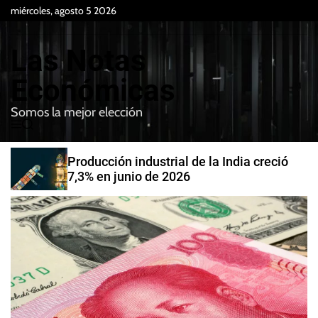
S
miércoles, agosto 5 2026
k
i
Las Notas
p
t
Económicas
o
Somos la mejor elección
c
M
B
o
e
u
n
n
s
Producción industrial de la India creció
t
u
c
7,3% en junio de 2026
e
a
r
n
t