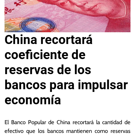
China recortará
coeficiente de
reservas de los
bancos para impulsar
economía
2
L
4
a
El Banco Popular de China recortará la cantidad de
d
s
efectivo que los bancos mantienen como reservas
e
N