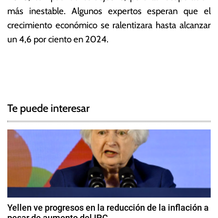
más inestable. Algunos expertos esperan que el
crecimiento económico se ralentizara hasta alcanzar
un 4,6 por ciento en 2024.
T
N
a
g
a
g
Te puede interesar
e
v
d
e
B
a
g
n
c
a
o
c
C
Yellen ve progresos en la reducción de la inflación a
e
pesar de aumento del IPC