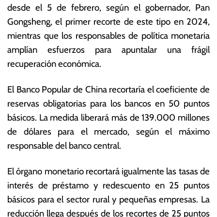
desde el 5 de febrero, según el gobernador, Pan
e
o
n
ta
Gongsheng, el primer recorte de este tipo en 2024,
e
s
mientras que los responsables de política monetaria
r
E
amplían esfuerzos para apuntalar una frágil
o
c
d
o
recuperación económica.
e
n
2
ó
El Banco Popular de China recortaría el coeficiente de
0
m
reservas obligatorias para los bancos en 50 puntos
2
ic
4
a
básicos. La medida liberará más de 139.000 millones
s
de dólares para el mercado, según el máximo
responsable del banco central.
El órgano monetario recortará igualmente las tasas de
interés de préstamo y redescuento en 25 puntos
básicos para el sector rural y pequeñas empresas. La
reducción llega después de los recortes de 25 puntos