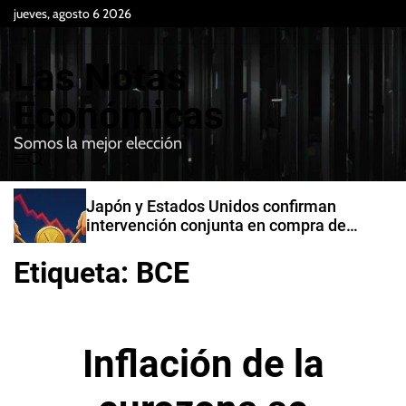
S
jueves, agosto 6 2026
k
i
Las Notas
p
t
Económicas
o
Somos la mejor elección
c
M
B
o
e
u
n
n
s
Japón y Estados Unidos confirman
t
u
c
intervención conjunta en compra de
e
a
yenes
r
n
Etiqueta:
BCE
t
Inflación de la