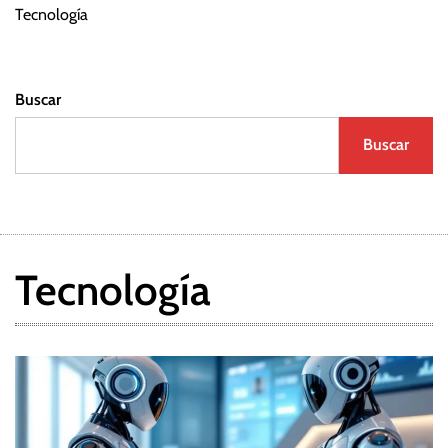
d
Tecnología
a
Buscar
s
Buscar
Tecnología