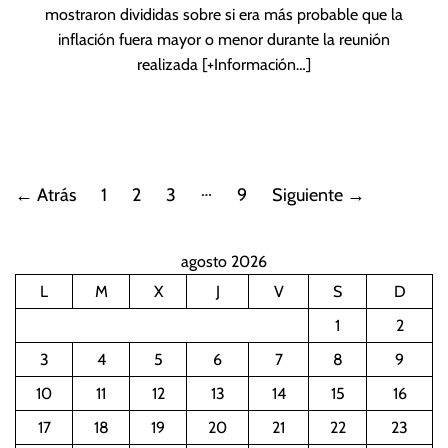
mostraron divididas sobre si era más probable que la
inflación fuera mayor o menor durante la reunión
realizada
[+Información…]
P
…
←
Atrás
1
2
3
9
Siguiente
→
a
agosto 2026
g
L
M
X
J
V
S
D
i
1
2
n
3
4
5
6
7
8
9
10
11
12
13
14
15
16
a
17
18
19
20
21
22
23
c