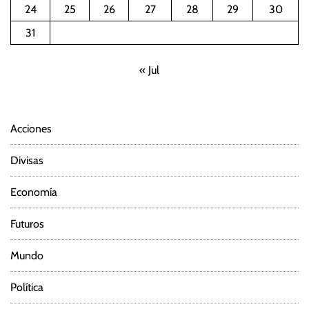
24
25
26
27
28
29
30
i
31
ó
« Jul
n
d
Acciones
e
Divisas
e
Economía
n
Futuros
t
Mundo
r
Política
a