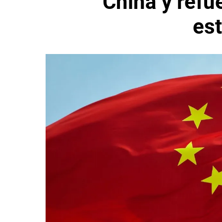
China y refu
es