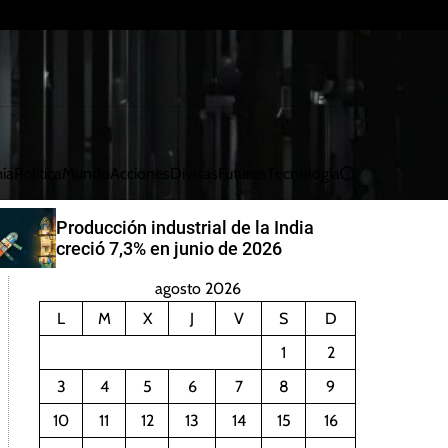
ía
Política
Mundo
Acciones
Divisas
Futuros
Tecnología
B
u
s
China aumentará generación de
c
energía eólica y solar para 2030
a
r
agosto 2026
L
M
X
J
V
S
D
1
2
3
4
5
6
7
8
9
10
11
12
13
14
15
16