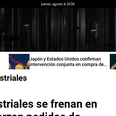
jueves, agosto 6 2026
icas
Econom
rman
Producción industrial de la India
ra de
creció 7,3% en junio de 2026
striales
triales se frenan en