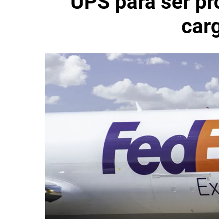
UPS para ser pr
car