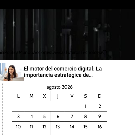
ía
Política
Mundo
Acciones
Divisas
Futuros
Tecnología
B
u
s
El motor del comercio digital: La
c
importancia estratégica de
a
PayRetailers en América Latina
r
agosto 2026
L
M
X
J
V
S
D
1
2
3
4
5
6
7
8
9
10
11
12
13
14
15
16