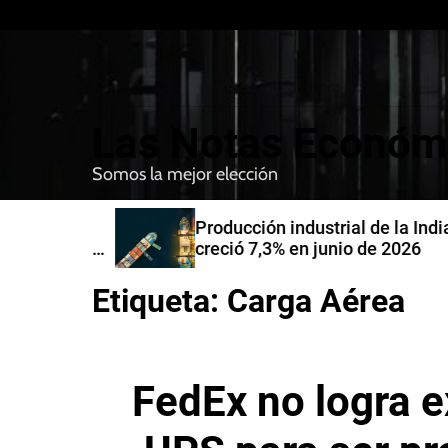
S
k
i
p
t
Las Notas Económ
o
c
Somos la mejor elección
o
n
nfirman
Producción industrial de la India
t
compra de
creció 7,3% en junio de 2026
e
n
Etiqueta:
Carga Aérea
t
FedEx no logra 