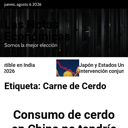
S
jueves, agosto 6 2026
k
i
Las Notas
p
t
Económicas
o
Somos la mejor elección
c
M
B
o
e
u
n
n
s
Japón y Estados Unidos confirman
t
u
c
intervención conjunta en compra de
e
a
yenes
r
n
Etiqueta:
Carne de Cerdo
t
Consumo de cerdo