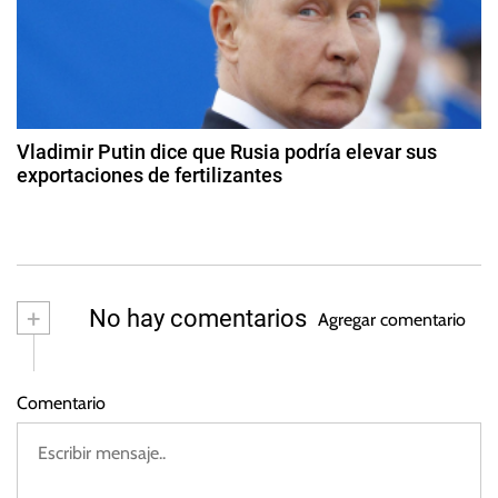
t
e
D
ju
e
r
n
m
i
a
a
o
n
d
d
d
e
Vladimir Putin dice que Rusia podría elevar sus
a
2
exportaciones de fertilizantes
a
0
2
2
3
s
2
d
e
n
+
No hay comentarios
Agregar comentario
o
vi
e
Comentario
m
br
e
d