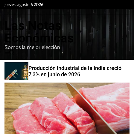
S
jueves, agosto 6 2026
k
i
Las Notas
p
t
Económicas
o
Somos la mejor elección
c
M
B
o
e
u
n
n
s
Producción industrial de la India creció
t
u
c
7,3% en junio de 2026
e
a
r
n
t