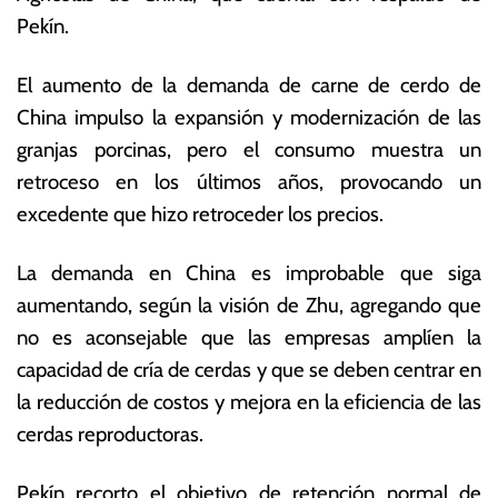
b
s
Pekín.
r
E
e
c
El aumento de la demanda de carne de cerdo de
r
o
o
n
China impulso la expansión y modernización de las
d
ó
granjas porcinas, pero el consumo muestra un
e
m
retroceso en los últimos años, provocando un
2
ic
0
a
excedente que hizo retroceder los precios.
2
s
5
La demanda en China es improbable que siga
aumentando, según la visión de Zhu, agregando que
no es aconsejable que las empresas amplíen la
capacidad de cría de cerdas y que se deben centrar en
la reducción de costos y mejora en la eficiencia de las
cerdas reproductoras.
Pekín recorto el objetivo de retención normal de