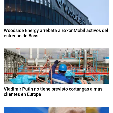
a
g
r
n
a
e
c
d
Woodside Energy arrebata a ExxonMobil activos del
e
estrecho de Bass
i
C
2
e
ó
9
r
d
d
n
e
o
ju
d
,
li
c
o
e
h
d
e
i
Vladimir Putin no tiene previsto cortar gas a más
e
2
clientes en Europa
n
0
a
n
9
2
,
d
5