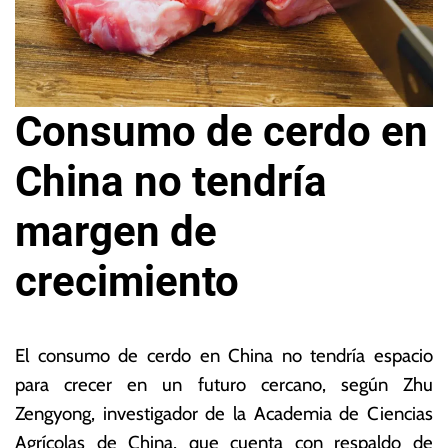
Consumo de cerdo en
China no tendría
margen de
crecimiento
2
L
4
a
El consumo de cerdo en China no tendría espacio
d
s
para crecer en un futuro cercano, según Zhu
e
N
Zengyong, investigador de la Academia de Ciencias
f
o
e
ta
Agrícolas de China, que cuenta con respaldo de