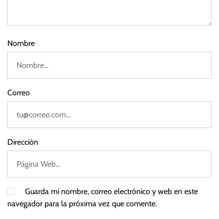
e
2
0
2
Nombre
2
Correo
Dirección
Guarda mi nombre, correo electrónico y web en este
navegador para la próxima vez que comente.