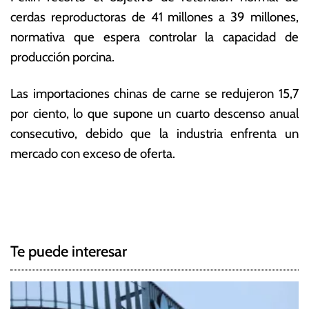
cerdas reproductoras de 41 millones a 39 millones,
normativa que espera controlar la capacidad de
producción porcina.
Las importaciones chinas de carne se redujeron 15,7
por ciento, lo que supone un cuarto descenso anual
consecutivo, debido que la industria enfrenta un
mercado con exceso de oferta.
T
N
a
g
a
g
Te puede interesar
e
v
d
e
C