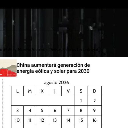
ía
Política
Mundo
Acciones
Divisas
Futuros
Tecnología
B
u
s
China aumentará generación de
c
energía eólica y solar para 2030
a
r
agosto 2026
L
M
X
J
V
S
D
1
2
3
4
5
6
7
8
9
10
11
12
13
14
15
16