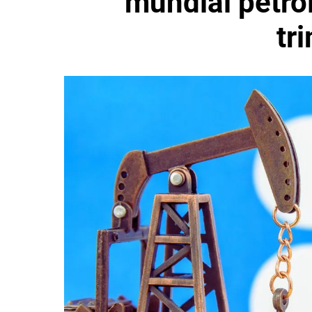
mundial petro
tr