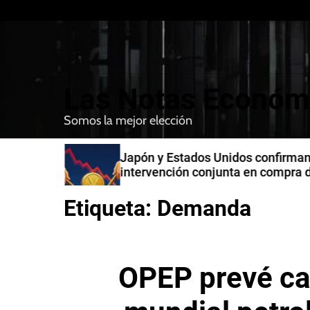
S
k
i
p
t
Las Notas Económ
o
c
Somos la mejor elección
o
n
n India
Japón y Estados Unidos confirman
t
intervención conjunta en compra 
e
yenes
n
Etiqueta:
Demanda
t
OPEP prevé ca