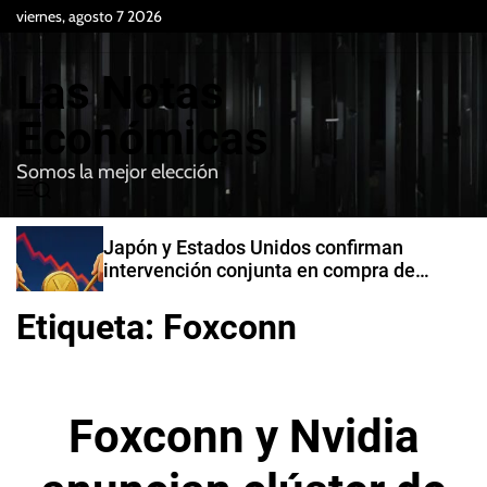
S
viernes, agosto 7 2026
k
i
Las Notas
p
t
Económicas
o
Somos la mejor elección
c
M
B
o
e
u
n
n
s
Japón y Estados Unidos confirman
t
u
c
intervención conjunta en compra de
e
a
yenes
r
n
Etiqueta:
Foxconn
t
Foxconn y Nvidia