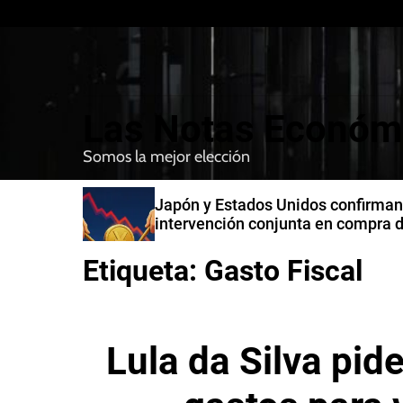
S
k
i
p
t
Las Notas Económ
o
c
Somos la mejor elección
o
n
n India
Japón y Estados Unidos confirman
t
intervención conjunta en compra 
e
yenes
n
Etiqueta:
Gasto Fiscal
t
Lula da Silva pid