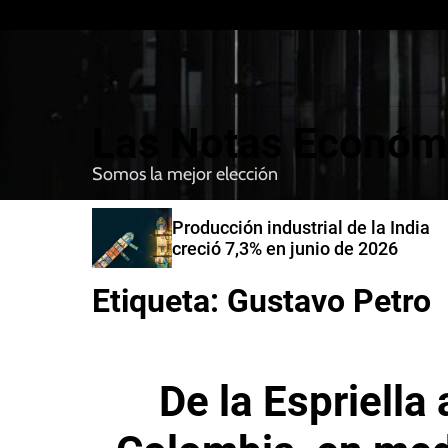
S
k
i
p
t
Las Notas Económ
o
c
Somos la mejor elección
o
n
nfirman
Producción industrial de la India
t
compra de
creció 7,3% en junio de 2026
e
n
Etiqueta:
Gustavo Petro
t
De la Espriella 