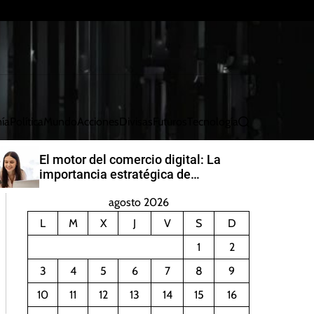
ía
Política
Mundo
Acciones
Divisas
Futuros
Tecnología
B
u
s
El motor del comercio digital: La
c
importancia estratégica de
a
PayRetailers en América Latina
r
agosto 2026
L
M
X
J
V
S
D
1
2
3
4
5
6
7
8
9
10
11
12
13
14
15
16