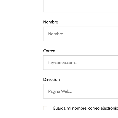
s
2
0
r
t
0
2
2
3
a
a
Nombre
4
v
d
o
P
a
e
t
Correo
s
r
o
,
S
Dirección
e
c
t
o
Guarda mi nombre, correo electróni
r
E