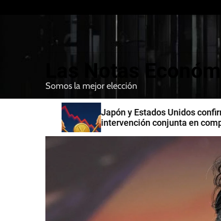
S
k
i
p
t
Las Notas Económ
o
c
Somos la mejor elección
o
n
n India
Japón y Estados Unidos confirman
t
intervención conjunta en compra 
e
yenes
n
t