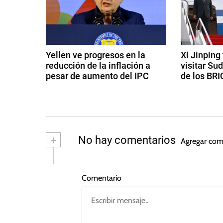
g
l
o
a
m
c
b
Yellen ve progresos en la
Xi Jinping
i
reducción de la inflación a
visitar Su
i
a
pesar de aumento del IPC
de los BRI
,
ó
1
1
E
4
8
c
n
d
d
o
e
e
d
n
f
a
+
No hay comentarios
Agregar com
o
e
g
e
m
b
o
r
s
í
e
Comentario
e
t
a
r
o
,
n
o
d
G
d
e
t
u
e
2