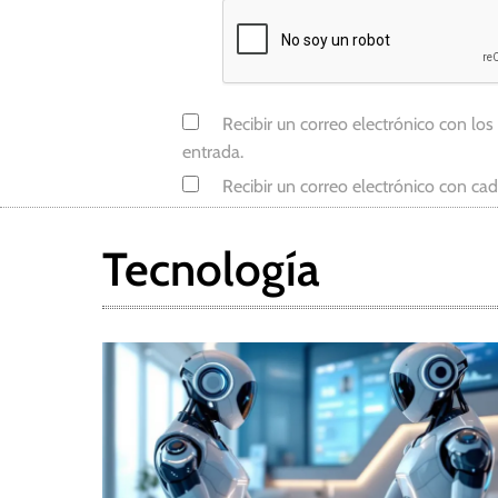
m
p
r
e
Recibir un correo electrónico con los
s
entrada.
a
Recibir un correo electrónico con ca
r
i
a
Tecnología
l