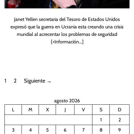
Janet Yellen secretaria del Tesoro de Estados Unidos
expresó que la guerra en Ucrania esta creando una crisis
mundial al acrecentar los problemas de seguridad
[+Información…]
P
1
2
Siguiente
→
a
agosto 2026
g
L
M
X
J
V
S
D
i
1
2
n
3
4
5
6
7
8
9