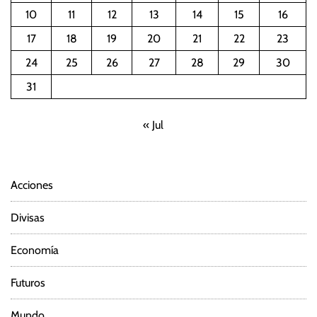
10
11
12
13
14
15
16
a
17
18
19
20
21
22
23
c
24
25
26
27
28
29
30
i
31
ó
« Jul
n
d
Acciones
e
Divisas
e
Economía
n
Futuros
t
Mundo