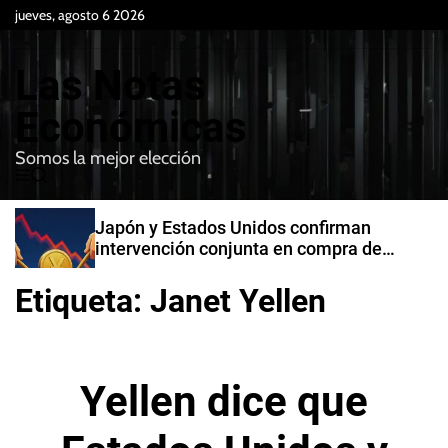
S
jueves, agosto 6 2026
k
i
Las Notas
p
t
Económicas
o
Somos la mejor elección
c
M
B
o
e
u
n
n
s
Japón y Estados Unidos confirman
t
u
c
intervención conjunta en compra de
e
a
yenes
r
n
Etiqueta:
Janet Yellen
t
Yellen dice que