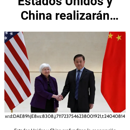
Estados Unidos y
China realizarán
ejercicios de shock
financiero
xr:d:DAE89hJE8xs:8308,j:7117237546238001921,t:24040814