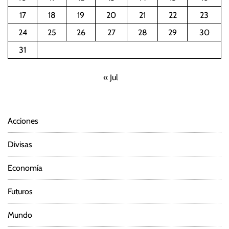
a
17
18
19
20
21
22
23
c
24
25
26
27
28
29
30
i
31
ó
« Jul
n
d
Acciones
e
Divisas
e
Economía
n
Futuros
t
Mundo
r