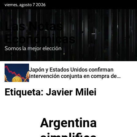
S
viernes, agosto 7 2026
k
i
Las Notas
p
t
Económicas
o
Somos la mejor elección
c
M
B
o
e
u
n
n
s
Japón y Estados Unidos confirman
t
u
c
intervención conjunta en compra de
e
a
yenes
r
n
Etiqueta:
Javier Milei
t
Argentina