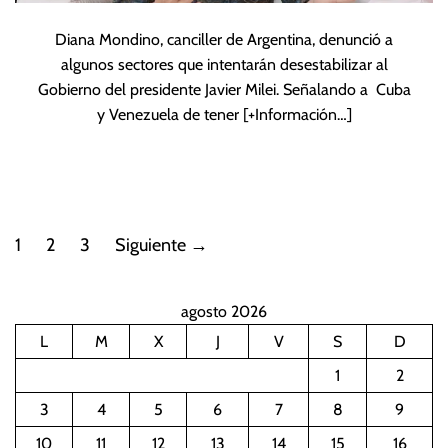
Diana Mondino, canciller de Argentina, denunció a
algunos sectores que intentarán desestabilizar al
Gobierno del presidente Javier Milei. Señalando a Cuba
y Venezuela de tener
[+Información…]
P
1
2
3
Siguiente
→
a
agosto 2026
g
L
M
X
J
V
S
D
i
1
2
n
3
4
5
6
7
8
9
10
11
12
13
14
15
16