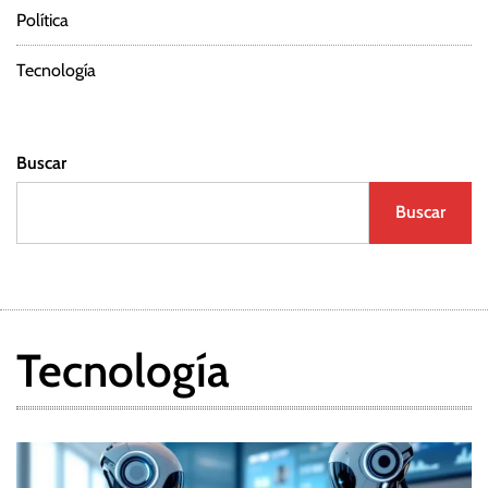
Política
a
d
Tecnología
a
Buscar
s
Buscar
Tecnología