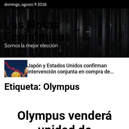
S
domingo, agosto 9 2026
k
i
Las Notas
p
t
Económicas
o
Somos la mejor elección
c
M
B
o
e
u
n
n
s
Japón y Estados Unidos confirman
t
u
c
intervención conjunta en compra de
e
a
yenes
r
n
Etiqueta:
Olympus
t
Olympus venderá