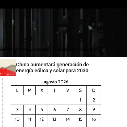
ía
Política
Mundo
Acciones
Divisas
Futuros
Tecnología
B
u
s
China aumentará generación de
c
energía eólica y solar para 2030
a
r
agosto 2026
L
M
X
J
V
S
D
1
2
3
4
5
6
7
8
9
10
11
12
13
14
15
16