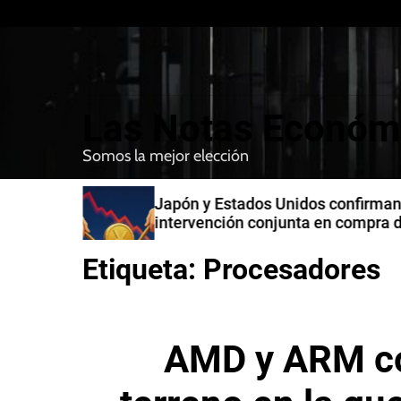
S
k
i
p
t
Las Notas Económ
o
c
Somos la mejor elección
o
n
n India
Japón y Estados Unidos confirman
t
intervención conjunta en compra 
e
yenes
n
Etiqueta:
Procesadores
t
AMD y ARM c