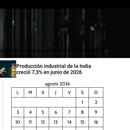
ía
Política
Mundo
Acciones
Divisas
Futuros
Tecnología
B
u
s
China aumentará generación de
c
energía eólica y solar para 2030
a
r
agosto 2026
L
M
X
J
V
S
D
1
2
3
4
5
6
7
8
9
10
11
12
13
14
15
16