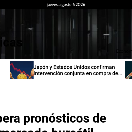
jueves, agosto 6 2026
icas
Econom
man
Producción industrial de la India
ra de
creció 7,3% en junio de 2026
era pronósticos de