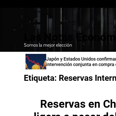
S
k
i
p
t
Las Notas Económ
o
c
Somos la mejor elección
o
n
n India
Japón y Estados Unidos confirman
t
intervención conjunta en compra 
e
yenes
n
Etiqueta:
Reservas Inter
t
Reservas en Ch