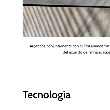
Argentina conjuntamente con el FMI anunciaron e
del acuerdo de refinanciaci
Tecnología