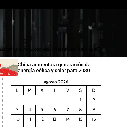
ía
Política
Mundo
Acciones
Divisas
Futuros
Tecnología
B
u
s
China aumentará generación de
c
energía eólica y solar para 2030
a
r
agosto 2026
L
M
X
J
V
S
D
1
2
3
4
5
6
7
8
9
10
11
12
13
14
15
16