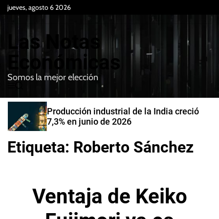
S
jueves, agosto 6 2026
k
i
Las Notas
p
t
Económicas
o
Somos la mejor elección
c
M
B
o
e
u
n
n
s
Producción industrial de la India creció
t
u
c
7,3% en junio de 2026
e
a
r
n
Etiqueta:
Roberto Sánchez
t
Ventaja de Keiko