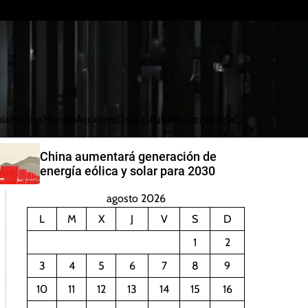
ía
Política
Mundo
Acciones
Divisas
Futuros
Tecnología
B
u
s
China aumentará generación de
c
energía eólica y solar para 2030
a
r
agosto 2026
L
M
X
J
V
S
D
1
2
3
4
5
6
7
8
9
10
11
12
13
14
15
16