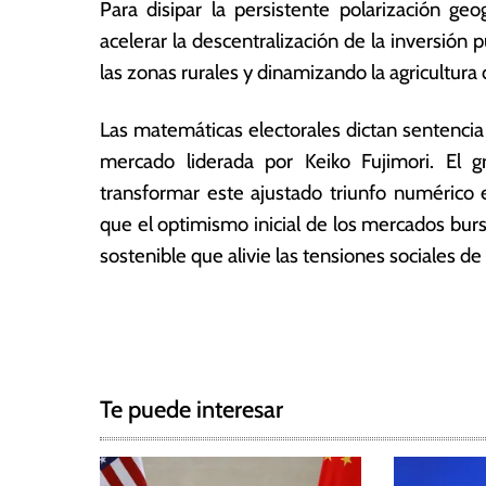
Para disipar la persistente polarización g
acelerar la descentralización de la inversión 
las zonas rurales y dinamizando la agricultura
Las matemáticas electorales dictan sentencia 
mercado liderada por Keiko Fujimori. El 
transformar este ajustado triunfo numérico e
que el optimismo inicial de los mercados burs
sostenible que alivie las tensiones sociales 
T
N
a
g
a
g
Te puede interesar
e
v
d
e
E