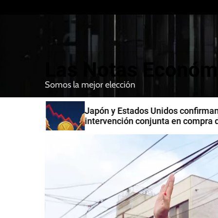
S
k
i
p
t
Las Notas Económ
o
c
Somos la mejor elección
o
n
n India
Japón y Estados Unidos confirman
t
intervención conjunta en compra 
e
yenes
n
t