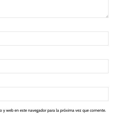
d
e
2
0
2
3
co y web en este navegador para la próxima vez que comente.