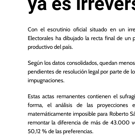
ya es irrever
2
L
4
a
Con el escrutinio oficial situado en un ir
d
s
Electorales ha dibujado la recta final de un
e
N
productivo del país.
ju
o
n
ta
i
s
Según los datos consolidados, quedan menos d
o
E
pendientes de resolución legal por parte de lo
d
c
impugnaciones.
e
o
2
n
0
ó
Estas actas remanentes contienen el sufra
2
m
forma, el análisis de las proyecciones e
6
ic
matemáticamente imposible para Roberto Sán
a
s
remontar la diferencia de más de 43.000 vot
50,12 % de las preferencias.