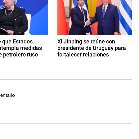
e que Estados
Xi Jinping se reúne con
ntempla medidas
presidente de Uruguay para
e petrolero ruso
fortalecer relaciones
2
2
d
e
n
entario
o
vi
e
m
br
e