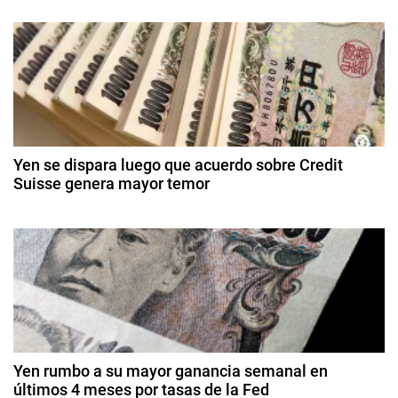
9
e
ó
d
r
e
i
n
e
c
n
d
a
e
,
r
e
J
o
d
a
Yen se dispara luego que acuerdo sobre Credit
e
e
Suisse genera mayor temor
p
2
ó
n
2
0
n
0
2
t
d
,
6
e
Y
r
m
e
ar
n
a
z
o
d
d
Yen rumbo a su mayor ganancia semanal en
e
últimos 4 meses por tasas de la Fed