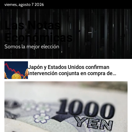
S
viernes, agosto 7 2026
k
i
Las Notas
p
t
Económicas
o
Somos la mejor elección
c
M
B
o
e
u
n
n
s
Japón y Estados Unidos confirman
t
u
c
intervención conjunta en compra de
e
a
yenes
r
n
t