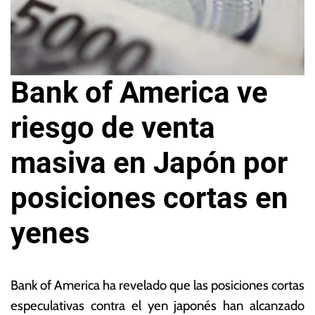
Bank of America ve
riesgo de venta
masiva en Japón por
posiciones cortas en
yenes
8
L
d
a
Bank of America ha revelado que las posiciones cortas
e
s
especulativas contra el yen japonés han alcanzado
ju
N