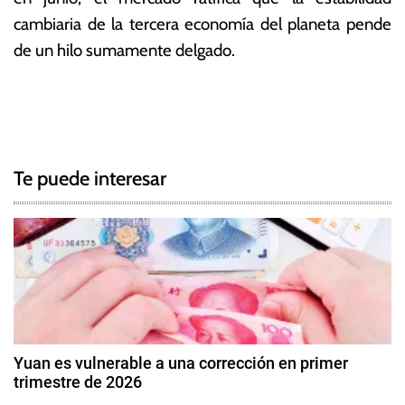
cambiaria de la tercera economía del planeta pende
de un hilo sumamente delgado.
T
N
a
g
a
g
Te puede interesar
e
v
d
e
B
a
g
n
k
a
O
c
f
Yuan es vulnerable a una corrección en primer
A
trimestre de 2026
i
m