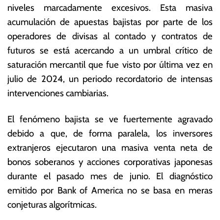
niveles marcadamente excesivos. Esta masiva
li
o
o
ta
acumulación de apuestas bajistas por parte de los
d
s
operadores de divisas al contado y contratos de
e
E
futuros se está acercando a un umbral crítico de
2
c
0
o
saturación mercantil que fue visto por última vez en
2
n
julio de 2024, un periodo recordatorio de intensas
6
ó
intervenciones cambiarias.
m
ic
a
El fenómeno bajista se ve fuertemente agravado
s
debido a que, de forma paralela, los inversores
extranjeros ejecutaron una masiva venta neta de
bonos soberanos y acciones corporativas japonesas
durante el pasado mes de junio.
El diagnóstico
emitido por Bank of America no se basa en meras
conjeturas algorítmicas.