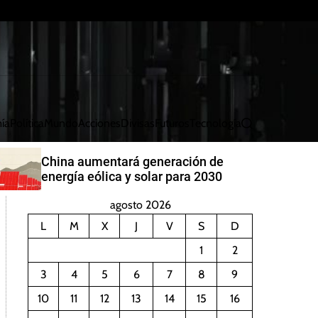
ía
Política
Mundo
Acciones
Divisas
Futuros
Tecnología
B
u
s
China aumentará generación de
c
energía eólica y solar para 2030
a
r
agosto 2026
L
M
X
J
V
S
D
1
2
3
4
5
6
7
8
9
10
11
12
13
14
15
16