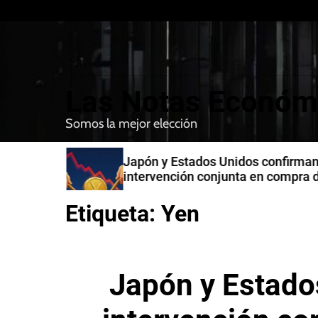
S
k
i
p
t
Las Notas Económ
o
c
Somos la mejor elección
o
n
n India
Japón y Estados Unidos confirman
t
intervención conjunta en compra 
e
yenes
n
Etiqueta:
Yen
t
Japón y Estado