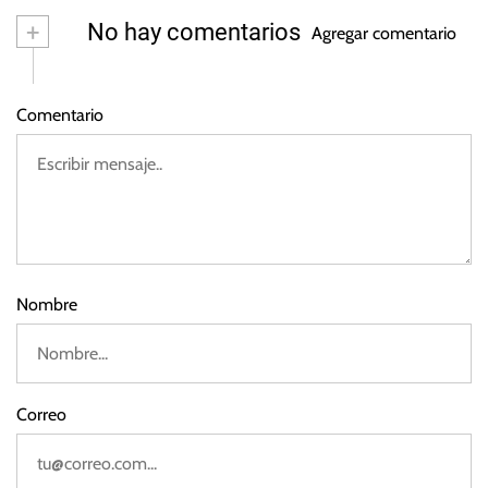
ju
+
No hay comentarios
Agregar comentario
li
o
d
Comentario
e
2
0
2
2
Nombre
Correo