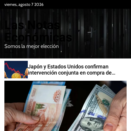
S
viernes, agosto 7 2026
k
i
Las Notas
p
t
Económicas
o
Somos la mejor elección
c
M
B
o
e
u
n
n
s
Japón y Estados Unidos confirman
t
u
c
intervención conjunta en compra de
e
a
yenes
r
n
t