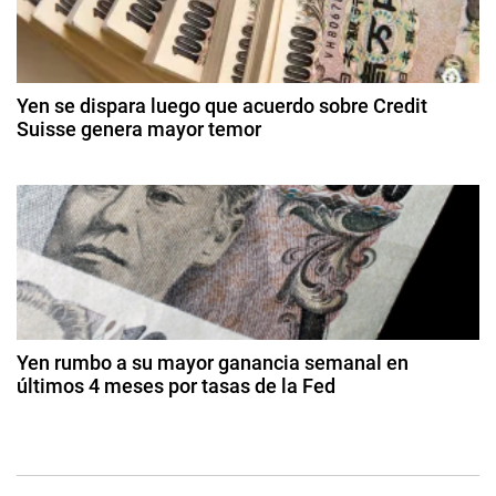
n
d
r
e
v
r
e
a
o
d
,
Yen se dispara luego que acuerdo sobre Credit
e
e
Suisse genera mayor temor
R
2
u
n
2
0
s
0
2
t
d
i
6
e
a
r
m
ar
a
z
o
d
d
Yen rumbo a su mayor ganancia semanal en
e
últimos 4 meses por tasas de la Fed
a
2
2
0
9
s
2
d
3
e