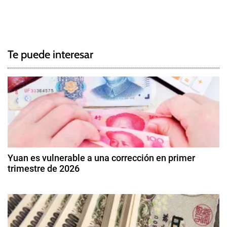
T
N
a
g
a
g
Te puede interesar
e
v
d
e
D
i
g
v
i
a
s
c
a
Yuan es vulnerable a una corrección en primer
s
trimestre de 2026
i
,
9
R
ó
d
e
e
s
n
e
e