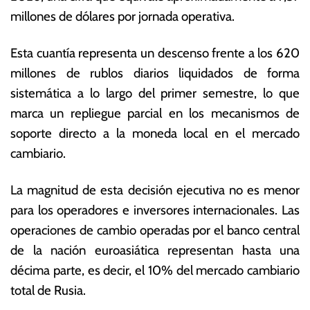
i
s
millones de dólares por jornada operativa.
o
E
d
c
Esta cuantía representa un descenso frente a los 620
e
o
2
n
millones de rublos diarios liquidados de forma
0
ó
sistemática a lo largo del primer semestre, lo que
2
m
marca un repliegue parcial en los mecanismos de
6
ic
a
soporte directo a la moneda local en el mercado
s
cambiario.
La magnitud de esta decisión ejecutiva no es menor
para los operadores e inversores internacionales.
Las
operaciones de cambio operadas por el banco central
de la nación euroasiática representan hasta una
décima parte, es decir, el 10% del mercado cambiario
total de Rusia.