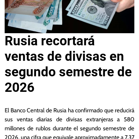
Rusia recortará
ventas de divisas en
segundo semestre de
2026
2
L
9
a
E
l Banco Central de Rusia ha confirmado que reducirá
d
s
sus ventas diarias de divisas extranjeras a 580
e
N
millones de rublos durante el segundo semestre de
ju
o
n
ta
2026, una cifra que equivale aproximadamente a 7,37