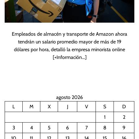
Empleados de almacén y transporte de Amazon ahora
tendrán un salario promedio mayor de más de 19
dólares por hora, detalló la empresa minorista online
[+Información…]
agosto 2026
L
M
X
J
V
S
D
1
2
3
4
5
6
7
8
9
10
11
12
13
14
15
16