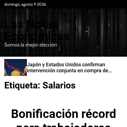
S
domingo, agosto 9 2026
k
i
Las Notas
p
t
Económicas
o
Somos la mejor elección
c
M
B
o
e
u
n
n
s
Japón y Estados Unidos confirman
t
u
c
intervención conjunta en compra de
e
a
yenes
r
n
Etiqueta:
Salarios
t
Bonificación récord