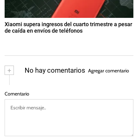
g
o
a
o
s
s
d
,
t
Xiaomi supera ingresos del cuarto trimestre a pesar
E
o
de caída en envíos de teléfonos
a
d
s
2
e
t
4
s
2
a
d
0
d
e
2
m
o
+
No hay comentarios
3
Agregar comentario
ar
s
z
U
o
n
Comentario
d
i
e
d
2
o
0
s
2
3
,
S