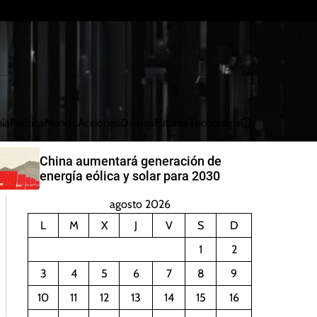
ía
Política
Mundo
Acciones
Divisas
Futuros
Tecnología
B
u
s
China aumentará generación de
c
energía eólica y solar para 2030
a
r
agosto 2026
L
M
X
J
V
S
D
1
2
3
4
5
6
7
8
9
10
11
12
13
14
15
16