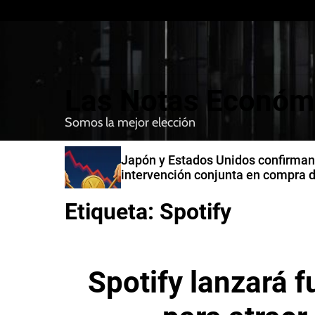
S
k
i
p
t
Las Notas Económ
o
c
Somos la mejor elección
o
n
n India
Japón y Estados Unidos confirman
t
intervención conjunta en compra 
e
yenes
n
Etiqueta:
Spotify
t
Spotify lanzará 