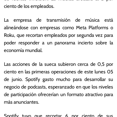
o
s
ciento de los empleados.
d
E
e
c
La empresa de transmisión de música está
2
o
0
n
alineándose con empresas como Meta Platforms o
2
ó
Roku, que recortan empleados por segunda vez para
3
m
poder responder a un panorama incierto sobre la
ic
a
economía mundial.
s
Las acciones de la sueca subieron cerca de 0,5 por
ciento en las primeras operaciones de este lunes 05
de junio. Spotify gasto mucho para desarrollar su
negocio de podcasts, esperanzado en que los niveles
de participación ofrecerían un formato atractivo para
más anunciantes.
Spotify tuvo que recortar 6 por ciento de sus