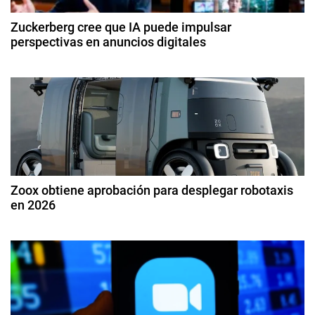
c
d
Zuckerberg cree que IA puede impulsar
o
perspectivas en anuncios digitales
i
s
2
,
ó
7
E
d
m
n
e
p
a
d
l
b
e
ril
e
a
d
e
d
Zoox obtiene aprobación para desplegar robotaxis
e
2
en 2026
o
0
s
n
3
2
,
0
3
t
d
S
e
p
r
ju
o
li
t