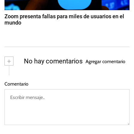
a
o
i
d
d
f
e
Zoom presenta fallas para miles de usuarios en el
y
2
mundo
a
0
3
2
d
s
6
e
n
o
+
No hay comentarios
Agregar comentario
vi
e
m
Comentario
br
e
d
e
2
0
2
2