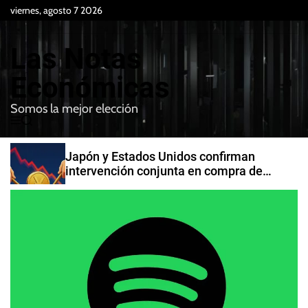
S
viernes, agosto 7 2026
k
i
Las Notas
p
t
Económicas
o
Somos la mejor elección
c
M
B
o
e
u
n
n
s
Japón y Estados Unidos confirman
t
u
c
intervención conjunta en compra de
e
a
yenes
r
n
t