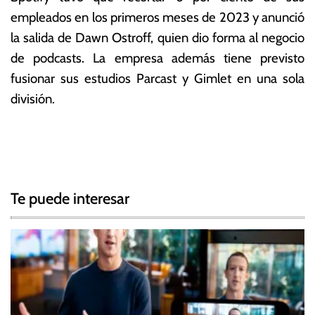
empleados en los primeros meses de 2023 y anunció
la salida de Dawn Ostroff, quien dio forma al negocio
de podcasts. La empresa además tiene previsto
fusionar sus estudios Parcast y Gimlet en una sola
división.
T
N
a
g
a
g
Te puede interesar
e
v
d
e
D
e
g
s
p
a
i