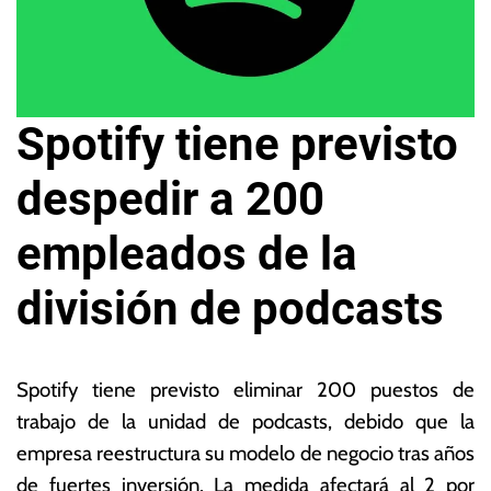
Spotify tiene previsto
despedir a 200
empleados de la
división de podcasts
5
L
d
a
Spotify tiene previsto eliminar 200 puestos de
e
s
trabajo de la unidad de podcasts, debido que la
ju
N
empresa reestructura su modelo de negocio tras años
n
o
i
ta
de fuertes inversión. La medida afectará al 2 por