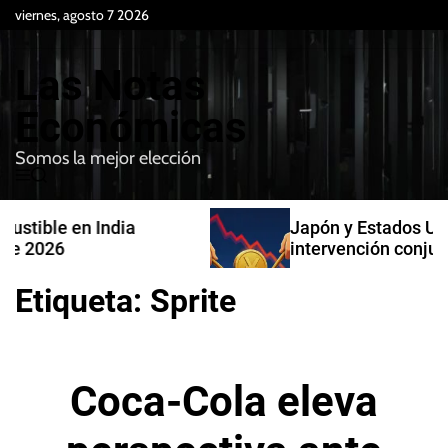
S
viernes, agosto 7 2026
k
i
Las Notas
p
t
Económicas
o
Somos la mejor elección
c
M
B
o
e
u
n
n
s
Japón y Estados Unidos confirman
t
u
c
intervención conjunta en compra de
e
a
yenes
r
n
Etiqueta:
Sprite
t
Coca-Cola eleva