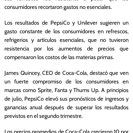
o
s
consumidores recortaron gastos no esenciales.
d
E
e
c
Los resultados de PepsiCo y Unilever sugieren un
2
o
0
n
gasto constante de los consumidores en refrescos,
2
ó
refrigerios y artículos esenciales, que no tuvieron
3
m
resistencia por los aumentos de precios que
ic
a
compensaron los costos de las materias primas.
s
James Quincey, CEO de Coca-Cola, destacó que ven
un fuerte compromiso de los consumidores en
marcas como Sprite, Fanta y Thums Up. A principios
de julio, PepsiCo elevó sus pronósticos de ingresos y
ganancias anual después de superar los resultados
previstos en el segundo trimestre.
Los precios promedios de Coca-Cola crecieron 10 por