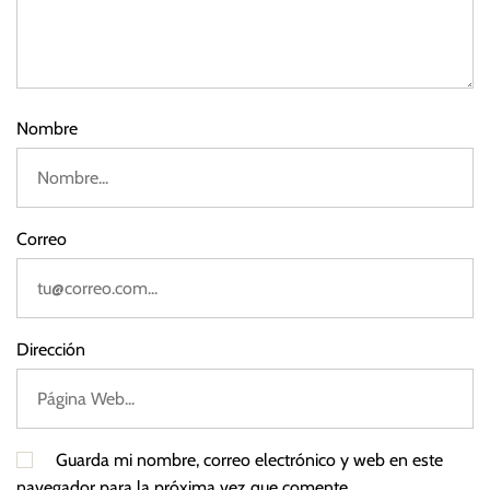
v
0
e
2
3
r
Nombre
Correo
Dirección
Guarda mi nombre, correo electrónico y web en este
navegador para la próxima vez que comente.