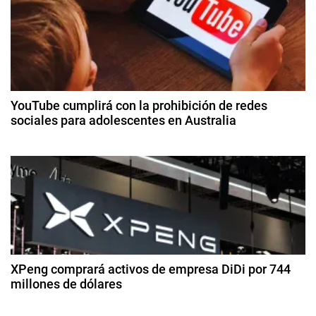
e
C
o
g
c
a
a
-
c
C
YouTube cumplirá con la prohibición de redes
o
sociales para adolescentes en Australia
i
l
3
a
ó
d
,
e
F
n
di
a
ci
d
n
e
t
m
e
a
br
e
,
XPeng comprará activos de empresa DiDi por 744
e
d
millones de dólares
P
e
e
n
2
2