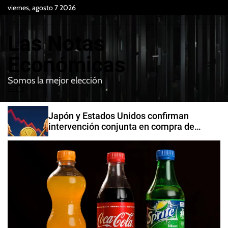
S
viernes, agosto 7 2026
k
i
Las Notas
p
t
Económicas
o
Somos la mejor elección
c
M
B
o
e
u
n
n
s
Japón y Estados Unidos confirman
t
u
c
intervención conjunta en compra de
e
a
yenes
r
n
t