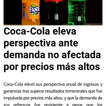
Coca-Cola eleva
perspectiva ante
demanda no afectada
por precios más altos
2
L
6
a
Coca-Cola elevó sus perspectiva anual de ingresos y
d
s
ganancias tras superar resultados trimestrales que fue
e
N
impulsada por precios más altos, y que la demanda de
ju
o
li
ta
sus refrescos fue resistente a pesar que los