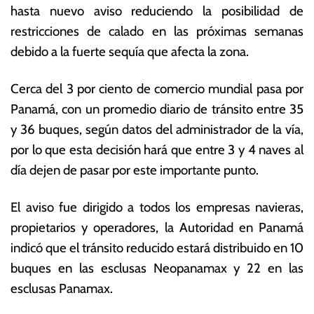
hasta nuevo aviso reduciendo la posibilidad de
ju
o
li
ta
restricciones de calado en las próximas semanas
o
s
debido a la fuerte sequía que afecta la zona.
d
E
e
c
Cerca del 3 por ciento de comercio mundial pasa por
2
o
0
n
Panamá, con un promedio diario de tránsito entre 35
2
ó
y 36 buques, según datos del administrador de la vía,
3
m
por lo que esta decisión hará que entre 3 y 4 naves al
ic
a
día dejen de pasar por este importante punto.
s
El aviso fue dirigido a todos los empresas navieras,
propietarios y operadores, la Autoridad en Panamá
indicó que el tránsito reducido estará distribuido en 10
buques en las esclusas Neopanamax y 22 en las
esclusas Panamax.