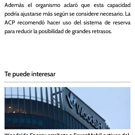
Además el organismo aclaró que esta capacidad
podría ajustarse más según se considere necesario. La
ACP recomendó hacer uso del sistema de reserva
para reducir la posibilidad de grandes retrasos.
T
N
a
g
a
g
Te puede interesar
e
v
d
e
B
u
g
q
u
a
e
c
,