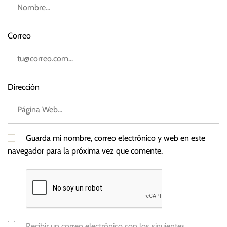
P
a
n
Correo
a
m
á
Dirección
Guarda mi nombre, correo electrónico y web en este
navegador para la próxima vez que comente.
Recibir un correo electrónico con los siguientes