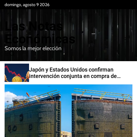
S
domingo, agosto 9 2026
k
i
Las Notas
p
t
Económicas
o
Somos la mejor elección
c
M
B
o
e
u
n
n
s
Japón y Estados Unidos confirman
t
u
c
intervención conjunta en compra de
e
a
yenes
r
n
t