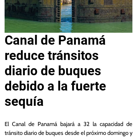
Canal de Panamá
reduce tránsitos
diario de buques
debido a la fuerte
sequía
2
L
6
a
El Canal de Panamá bajará a 32 la capacidad de
d
s
tránsito diario de buques desde el próximo domingo y
e
N