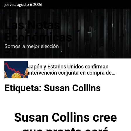
S
jueves, agosto 6 2026
k
i
Las Notas
p
t
Económicas
o
Somos la mejor elección
c
M
B
o
e
u
n
n
s
Japón y Estados Unidos confirman
t
u
c
intervención conjunta en compra de
e
a
yenes
r
n
Etiqueta:
Susan Collins
t
Susan Collins cree